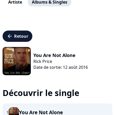
Artiste
Albums & Singles
arrow_left
Retour
You Are Not Alone
Rick Price
Date de sortie: 12 août 2016
Découvrir le single
You Are Not Alone
1