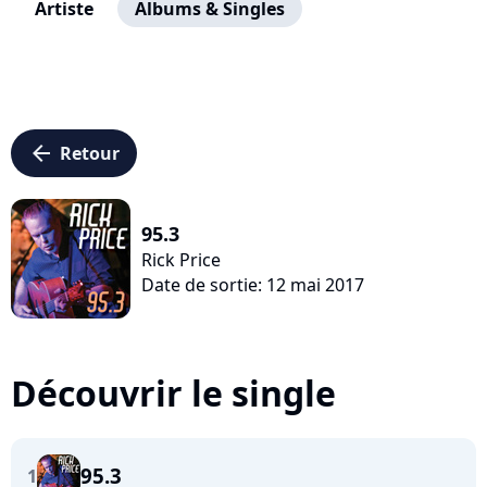
Artiste
Albums & Singles
arrow_left
Retour
95.3
Rick Price
Date de sortie: 12 mai 2017
Découvrir le single
95.3
1