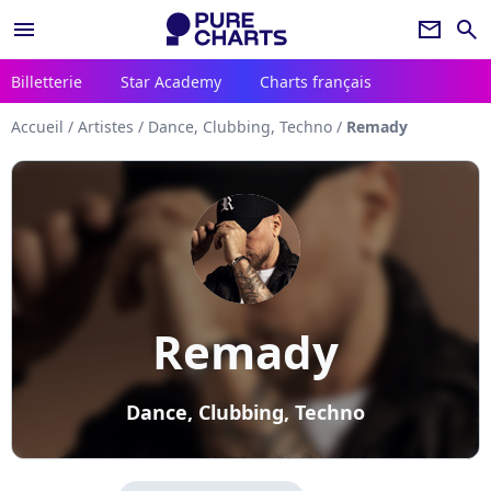
menu
newsletter
search
Billetterie
Star Academy
Charts français
Accueil
/
Artistes
/
Dance, Clubbing, Techno
/
Remady
Remady
Dance, Clubbing, Techno