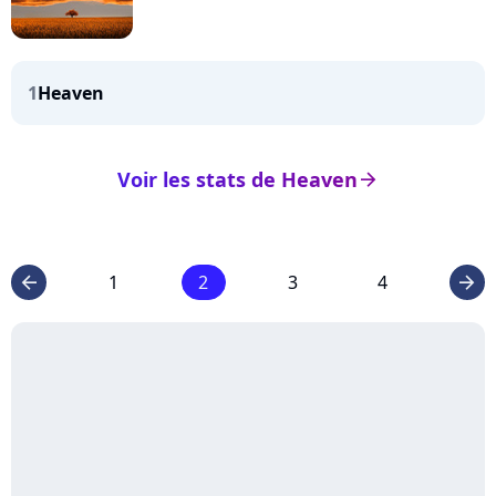
1
Heaven
Voir les stats de Heaven
arrow_right
1
2
3
4
arrow_left
arrow_right