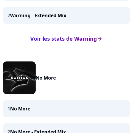
2
Warning - Extended Mix
Voir les stats de Warning
arrow_right
No More
1
No More
2
No More - Extended Mix