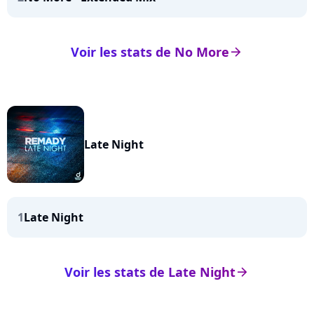
Voir les stats de No More
arrow_right
Late Night
1
Late Night
Voir les stats de Late Night
arrow_right