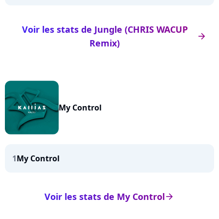
Voir les stats de Jungle (CHRIS WACUP
arrow_right
Remix)
My Control
1
My Control
Voir les stats de My Control
arrow_right