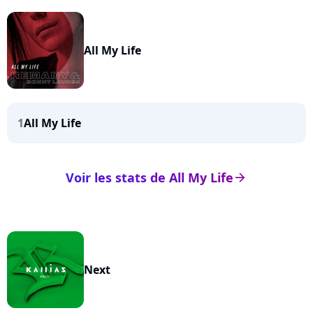
All My Life
1
All My Life
Voir les stats de All My Life
arrow_right
Next