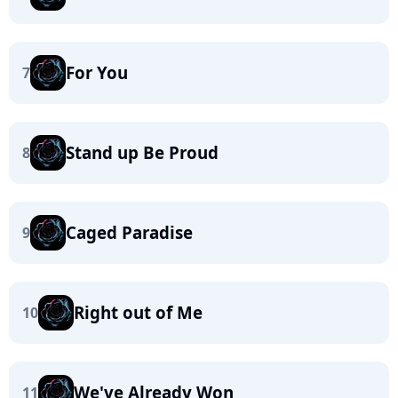
For You
7
Stand up Be Proud
8
Caged Paradise
9
Right out of Me
10
We've Already Won
11