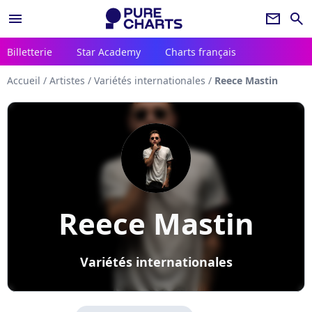
menu
newsletter
search
Billetterie
Star Academy
Charts français
Accueil
/
Artistes
/
Variétés internationales
/
Reece Mastin
Reece Mastin
Variétés internationales