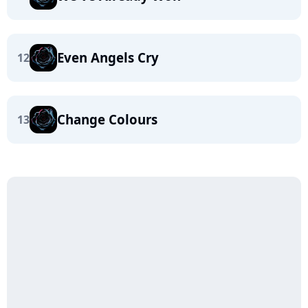
Even Angels Cry
12
Change Colours
13