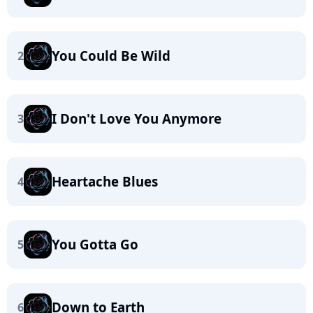
You Could Be Wild
2
I Don't Love You Anymore
3
Heartache Blues
4
You Gotta Go
5
Down to Earth
6