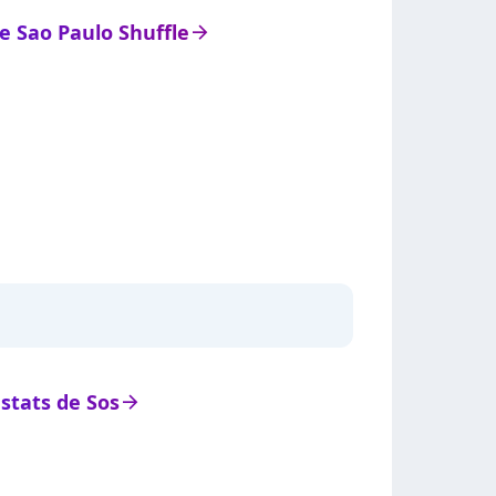
de Sao Paulo Shuffle
arrow_right
 stats de Sos
arrow_right