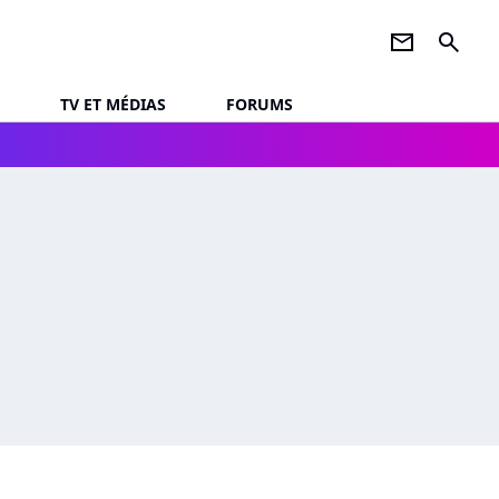
newsletter
search
TV ET MÉDIAS
FORUMS