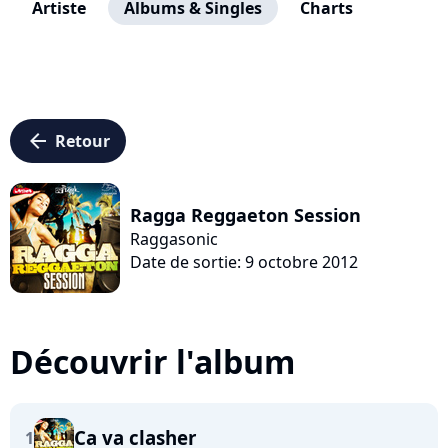
Artiste
Albums & Singles
Charts
arrow_left
Retour
Ragga Reggaeton Session
Raggasonic
Date de sortie: 9 octobre 2012
Découvrir l'album
Ca va clasher
1