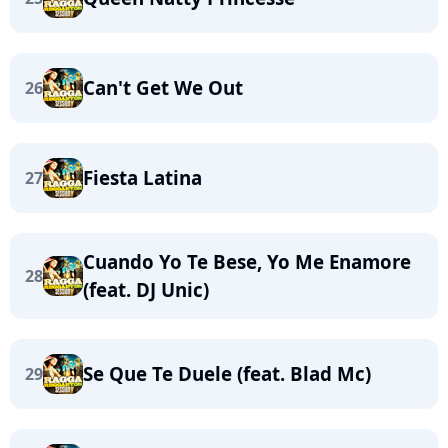
Can't Get We Out
26
Fiesta Latina
27
Cuando Yo Te Bese, Yo Me Enamore
28
(feat. DJ Unic)
Se Que Te Duele (feat. Blad Mc)
29