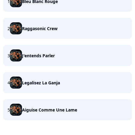
1
Bleu Blanc Rouge
2
Raggasonic Crew
3
J'entends Parler
4
Legalisez La Ganja
5
Aiguise Comme Une Lame