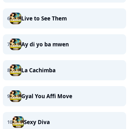
Live to See Them
6
Ay di yo ba mwen
7
La Cachimba
8
Gyal You Affi Move
9
Sexy Diva
10