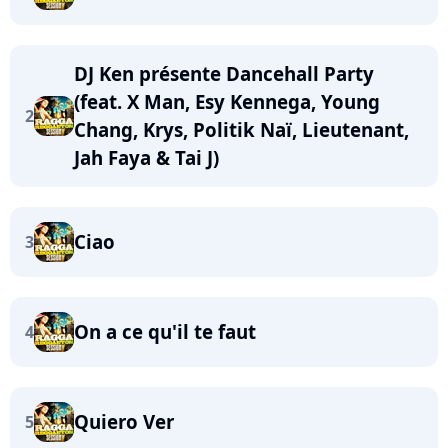
DJ Ken présente Dancehall Party
(feat. X Man, Esy Kennega, Young
2
Chang, Krys, Politik Naï, Lieutenant,
Jah Faya & Tai J)
Ciao
3
On a ce qu'il te faut
4
Quiero Ver
5