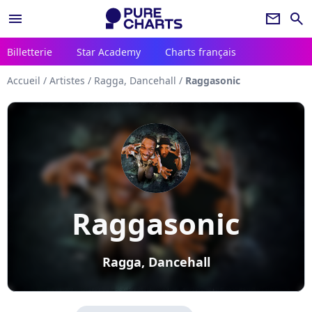
menu
newsletter
search
Billetterie
Star Academy
Charts français
Accueil
/
Artistes
/
Ragga, Dancehall
/
Raggasonic
Raggasonic
Ragga, Dancehall