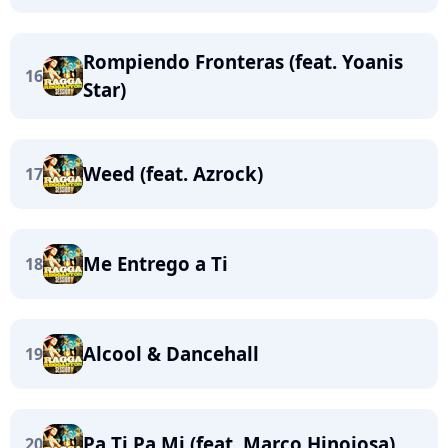
Rompiendo Fronteras (feat. Yoanis
16
Star)
Weed (feat. Azrock)
17
Me Entrego a Ti
18
Alcool & Dancehall
19
Pa Ti Pa Mi (feat. Marco Hinojosa)
20