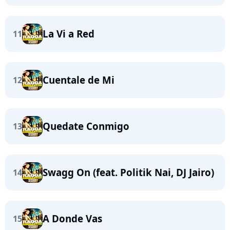
La Vi a Red
11
Cuentale de Mi
12
Quedate Conmigo
13
Swagg On (feat. Politik Nai, DJ Jairo)
14
A Donde Vas
15