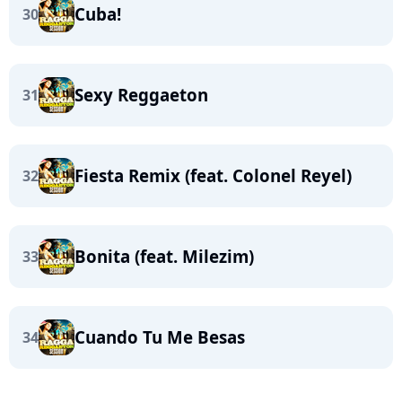
Cuba!
30
Sexy Reggaeton
31
Fiesta Remix (feat. Colonel Reyel)
32
Bonita (feat. Milezim)
33
Cuando Tu Me Besas
34