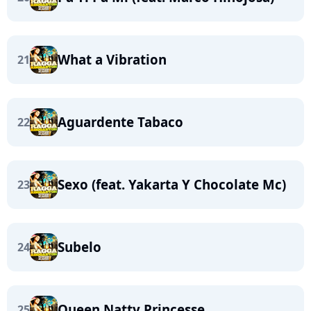
What a Vibration
21
Aguardente Tabaco
22
Sexo (feat. Yakarta Y Chocolate Mc)
23
Subelo
24
Queen Natty Princesse
25