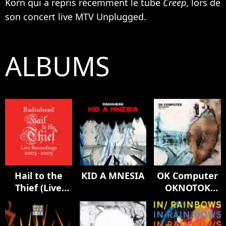
Korn qui a repris récemment le tube
Creep
, lors de
son concert live MTV Unplugged.
ALBUMS
Hail to the
KID A MNESIA
OK Computer
Thief (Live
OKNOTOK
Recordings
1997 2017
2003-2009)