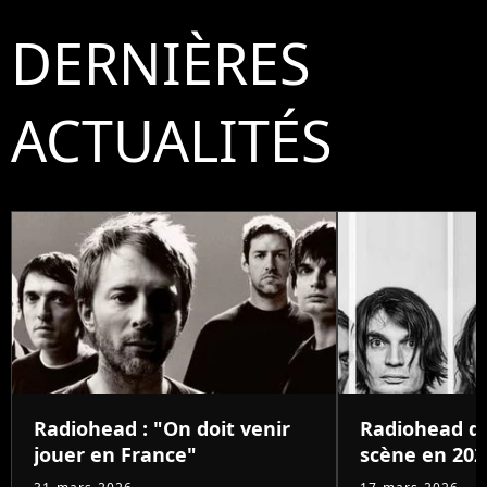
DERNIÈRES
ACTUALITÉS
Radiohead : "On doit venir
Radiohead de
jouer en France"
scène en 202