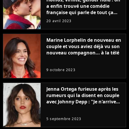
a enfin trouvé une comédie
française qui parle de tout ça
sans être super ringarde
20 avril 2023
Marine Lorphelin de nouveau en
couple et vous aviez déjà vu son
nouveau compagnon... à la télé
9 octobre 2023
Jenna Ortega furieuse après les
rumeurs qui la disent en couple
avec Johnny Depp : "Je n'arrive
même pas..."
5 septembre 2023