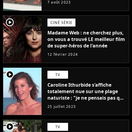
7 août 2023
player2
CINÉ SÉRIE
Madame Web : ne cherchez plus,
on vous a trouvé LE meilleur film
de super-héros de l'année
12 février 2024
player2
TV
Caroline Ithurbide s'affiche
totalement nue sur une plage
naturiste : "je ne pensais pas que
j'arriverais à le faire..."
25 juillet 2023
player2
TV