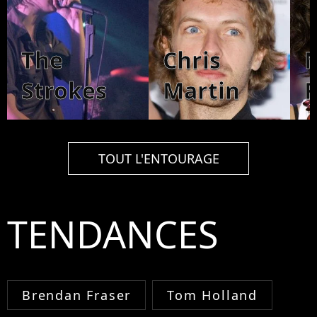
The
Chris
N
Strokes
Martin
TOUT L'ENTOURAGE
TENDANCES
Brendan Fraser
Tom Holland