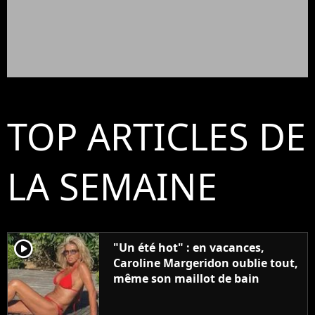
TOP ARTICLES DE
LA SEMAINE
player2
"Un été hot" : en vacances,
Caroline Margeridon oublie tout,
même son maillot de bain