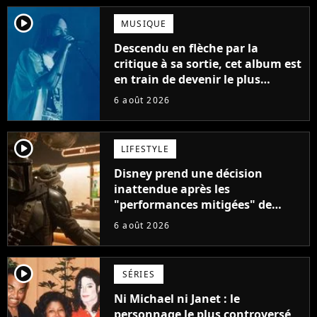
player2
MUSIQUE
Descendu en flèche par la
critique à sa sortie, cet album est
en train de devenir le plus
populaire de son auteur
6 août 2026
player2
LIFESTYLE
Disney prend une décision
inattendue après les
"performances mitigées" de
Vaiana et The Mandalorian &
6 août 2026
Grogu au box-office
player2
SÉRIES
Ni Michael ni Janet : le
personnage le plus controversé