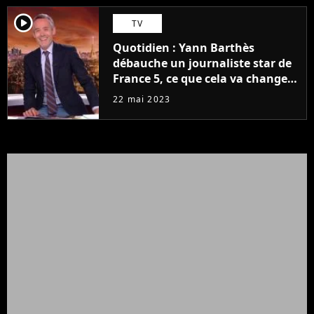
player2
TV
Quotidien : Yann Barthès
débauche un journaliste star de
France 5, ce que cela va changer
à la rentrée
22 mai 2023