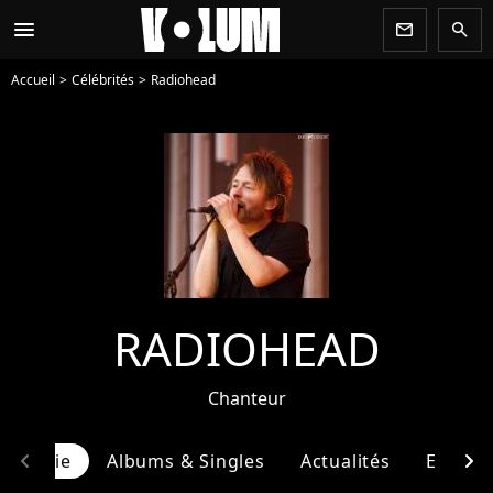
menu
newsletter
search
Accueil
Célébrités
Radiohead
RADIOHEAD
Chanteur
chevron_left
chevron_right
ographie
Albums & Singles
Actualités
Entour