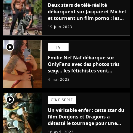
Deux stars de télé-réalité
débarquent sur Jacquie et Michel
et tournent un film porno : les
premières images du tournage
19 juin 2023
(exclu)
player2
TV
Emilie Nef Naf débarque sur
OnlyFans avec des photos très
sexy... les fétichistes vont
prendre leur pied !
4 mai 2023
player2
CINÉ SÉRIE
Un véritable enfer : cette star du
film Donjons et Dragons a
détesté le tournage pour une
raison très spéciale
16 avril 2023