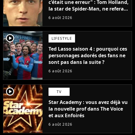
c'était une erreur" : Tom Holland,
la star de Spider-Man, ne referait
pas ce blockbuster
6 août 2026
player2
LIFESTYLE
Ted Lasso saison 4 : pourquoi ces
personnages adorés des fans ne
sont pas dans la suite ?
6 août 2026
player2
TV
Star Academy : vous avez déjà vu
la nouvelle prof dans The Voice
et aux Enfoirés
6 août 2026