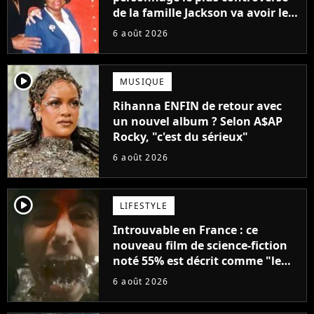
de la famille Jackson va avoir le
droit à sa propre série
6 août 2026
player2
MUSIQUE
Rihanna ENFIN de retour avec
un nouvel album ? Selon A$AP
Rocky, "c'est du sérieux"
6 août 2026
player2
LIFESTYLE
Introuvable en France : ce
nouveau film de science-fiction
noté 55% est décrit comme "le
plus stupide de l'année"
6 août 2026