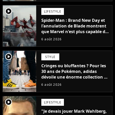
player2
LIFESTYLE
Spider-Man : Brand New Day et
l'annulation de Blade montrent
que Marvel n'est plus capable de
faire quoi que ce soit de simple
6 août 2026
player2
STYLE
Cringes ou bluffantes ? Pour les
30 ans de Pokémon, adidas
dévoile une énorme collection de
sneakers et je ne sais pas quoi en
6 août 2026
penser
player2
LIFESTYLE
"Je devais jouer Mark Wahlberg,