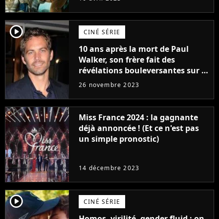
player2
CINÉ SÉRIE
10 ans après la mort de Paul
Walker, son frère fait des
révélations bouleversantes sur la
réaction des acteurs de Fast and
26 novembre 2023
Furious
Miss France 2024 : la gagnante
déjà annoncée ! (Et ce n'est pas
un simple pronostic)
14 décembre 2023
player2
CINÉ SÉRIE
Homos, virilité, gender fluid : on