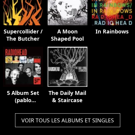
Supercollider /
A Moon
In Rainbows
The Butcher
Shaped Pool
5 Album Set
The Daily Mail
(pablo
& Staircase
Honey/the
Bends/ok
VOIR TOUS LES ALBUMS ET SINGLES
Computer/kid
A/amnesiac)