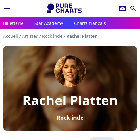
menu
newsletter
search
Billetterie
Star Academy
Charts français
Accueil
/
Artistes
/
Rock inde
/
Rachel Platten
Rachel Platten
Rock inde