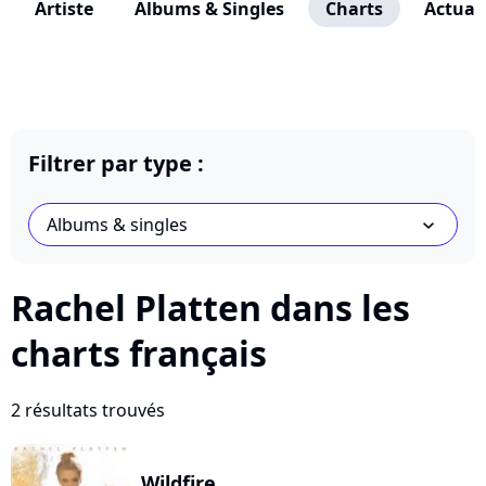
Artiste
Albums & Singles
Charts
Actuali
Filtrer par type :
Albums & singles
chevron_bot
Rachel Platten dans les
charts français
2 résultats trouvés
Wildfire