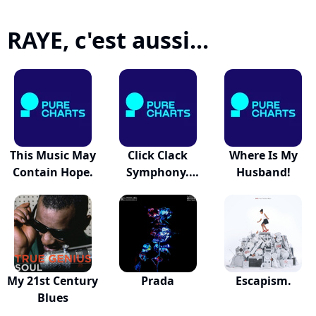
RAYE, c'est aussi...
This Music May
Click Clack
Where Is My
Contain Hope.
Symphony.
Husband!
(feat....
My 21st Century
Prada
Escapism.
Blues