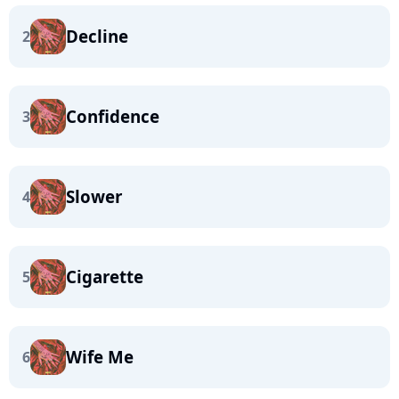
Decline
2
Confidence
3
Slower
4
Cigarette
5
Wife Me
6