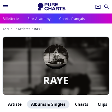
menu
newsletter
search
Billetterie
Star Academy
Charts français
Accueil
/
Artistes
/
RAYE
RAYE
Artiste
Albums & Singles
Charts
Clips