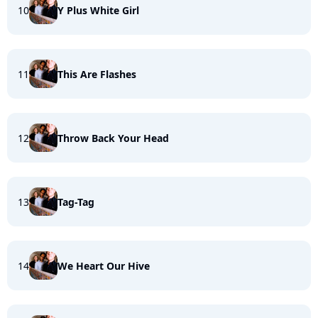
10
Y Plus White Girl
11
This Are Flashes
12
Throw Back Your Head
13
Tag-Tag
14
We Heart Our Hive