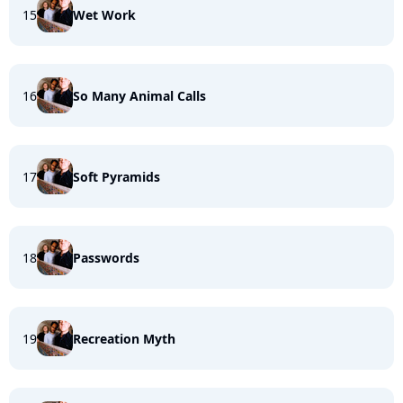
15
Wet Work
16
So Many Animal Calls
17
Soft Pyramids
18
Passwords
19
Recreation Myth