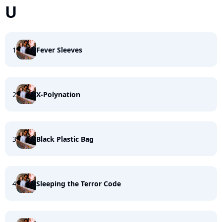
U
1
Fever Sleeves
2
X-Polynation
3
Black Plastic Bag
4
Sleeping the Terror Code