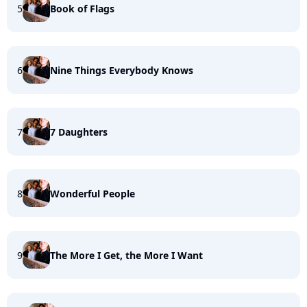
5
Book of Flags
6
Nine Things Everybody Knows
7
7 Daughters
8
Wonderful People
9
The More I Get, the More I Want