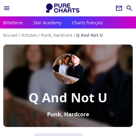
menu
newsletter
search
Billetterie
Star Academy
Charts français
Accueil
/
Artistes
/
Punk, Hardcore
/
Q And Not U
Q And Not U
Punk, Hardcore