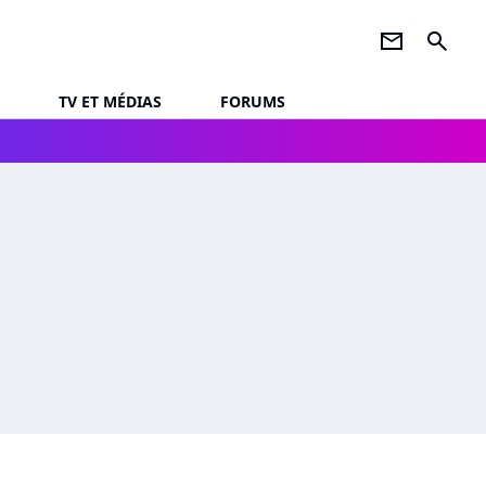
newsletter
search
TV ET MÉDIAS
FORUMS