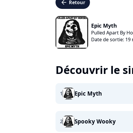
arrow_left
Retour
Epic Myth
Pulled Apart By H
Date de sortie: 1
Découvrir le s
Epic Myth
1
Spooky Wooky
2