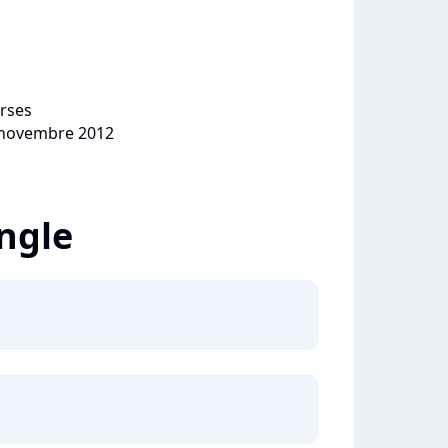
orses
9 novembre 2012
ingle