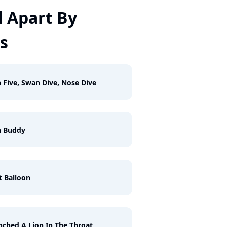
d Apart By
s
 Five, Swan Dive, Nose Dive
h Buddy
 Balloon
nched A Lion In The Throat