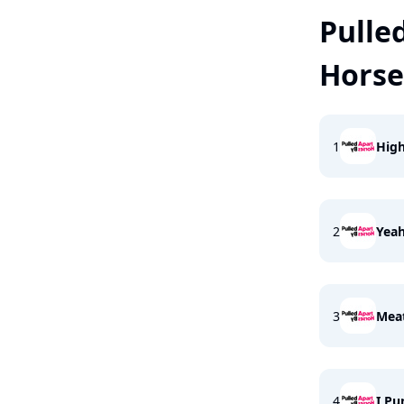
Pulle
Horse
1
High
2
Yea
3
Meat
4
I Pu