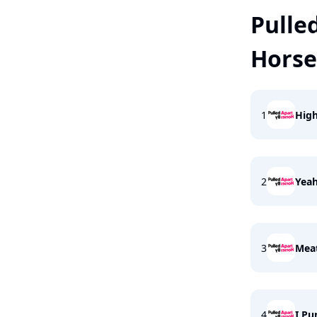
Pulle
Horse
1
High
2
Yea
3
Meat
4
I Pu