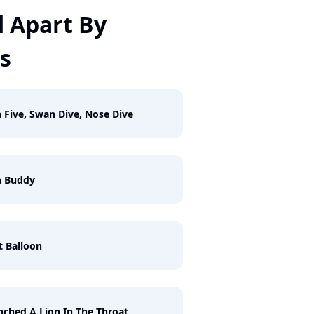
d Apart By
s
 Five, Swan Dive, Nose Dive
h Buddy
 Balloon
nched A Lion In The Throat