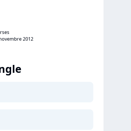
orses
9 novembre 2012
ingle