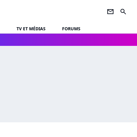
newsletter
search
TV ET MÉDIAS
FORUMS