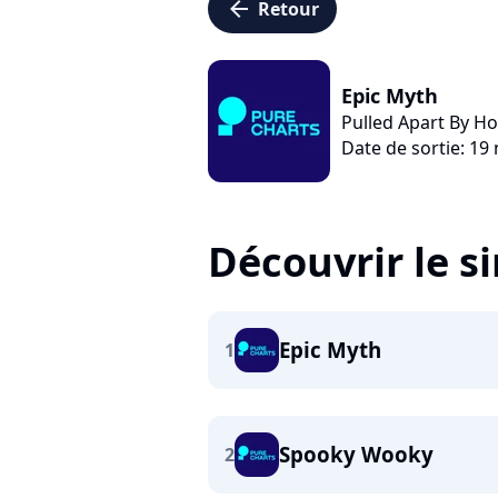
arrow_left
Retour
Epic Myth
Pulled Apart By H
Date de sortie: 1
Découvrir le s
Epic Myth
1
Spooky Wooky
2