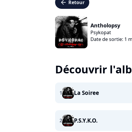
arrow_left
Retour
Antholopsy
Psykopat
Date de sortie: 1 
Découvrir l'a
La Soiree
1
P.S.Y.K.O.
2