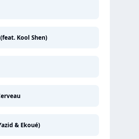
feat. Kool Shen)
 Cerveau
 Yazid & Ekoué)