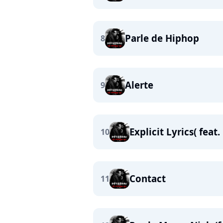
Parle de Hiphop
8
Alerte
9
Explicit Lyrics( feat.
10
Contact
11