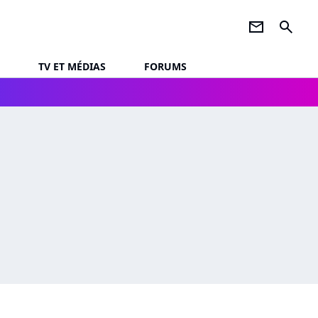
newsletter
search
TV ET MÉDIAS
FORUMS