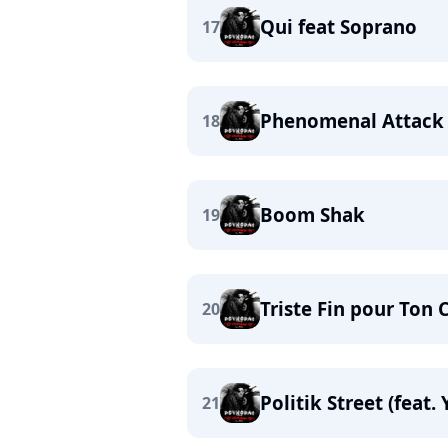
Qui feat Soprano
17
Phenomenal Attack (
18
Boom Shak
19
Triste Fin pour Ton
20
Politik Street (feat.
21