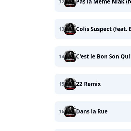
Pas la Meme Niak (fe
12
Colis Suspect (feat. 
13
C'est le Bon Son Qu
14
22 Remix
15
Dans la Rue
16