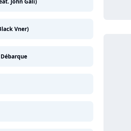
at. John Gali)
Black Vner)
i Débarque