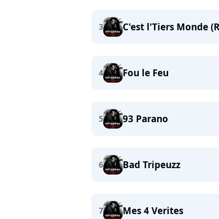
C'est l'Tiers Monde (
3
Fou le Feu
4
93 Parano
5
Bad Tripeuzz
6
Mes 4 Verites
7