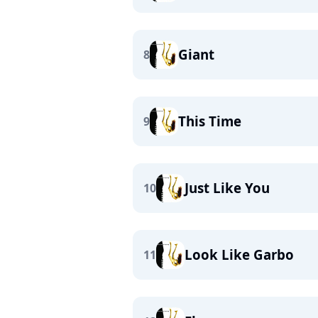
Giant
8
This Time
9
Just Like You
10
Look Like Garbo
11