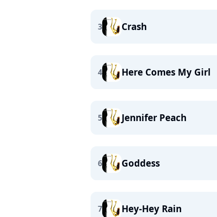
Crash
3
Here Comes My Girl
4
Jennifer Peach
5
Goddess
6
Hey-Hey Rain
7