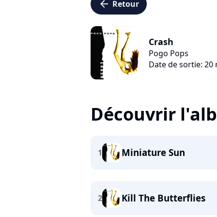
arrow_left
Retour
Crash
Pogo Pops
Date de sortie: 2
Découvrir l'a
Miniature Sun
1
Kill The Butterflies
2