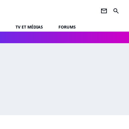
newsletter
search
TV ET MÉDIAS
FORUMS