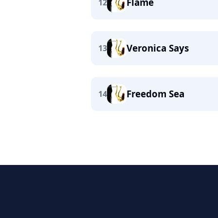
Flame
12
Veronica Says
13
Freedom Sea
14