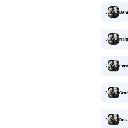
5
Dann
6
Nalg
7
Perv
8
Gro
9
Deca