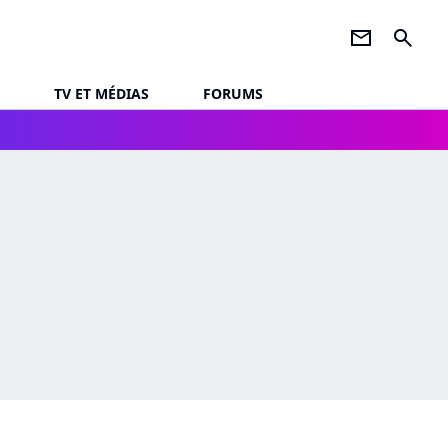
newsletter
search
TV ET MÉDIAS
FORUMS