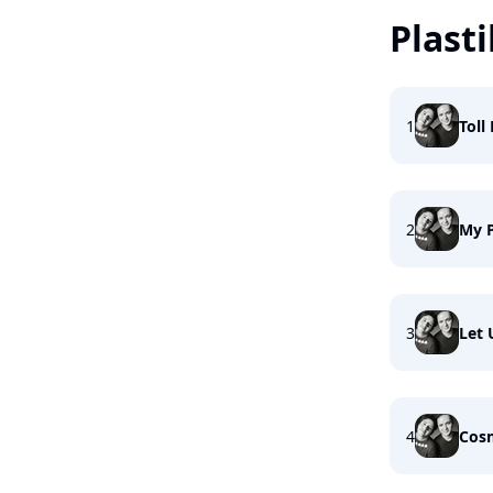
Plast
1
Toll
2
My P
3
Let
4
Cosm