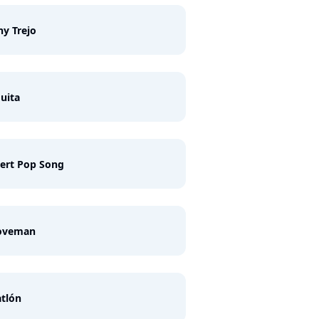
y Trejo
uita
ert Pop Song
oveman
tlón