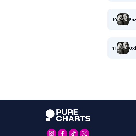
10
En
11
Ox