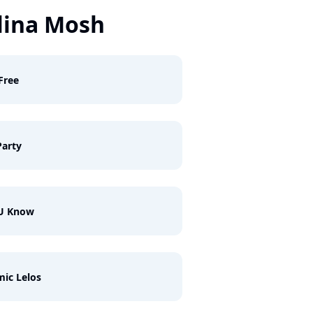
ilina Mosh
 Free
arty
 U Know
ic Lelos