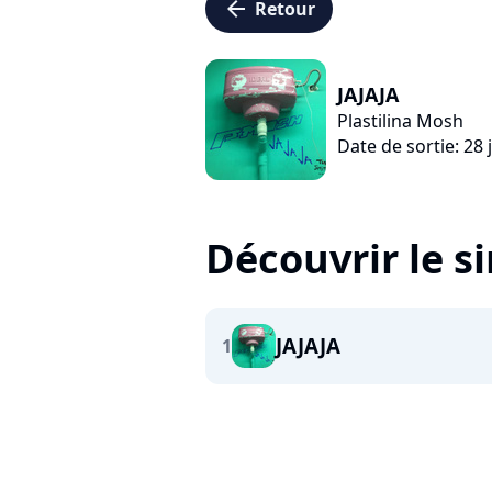
arrow_left
Retour
JAJAJA
Plastilina Mosh
Date de sortie: 28 
Découvrir le s
JAJAJA
1