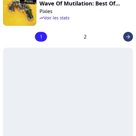
Wave Of Mutilation: Best Of...
Pixies
Voir les stats
timeline
1
2
arrow_right