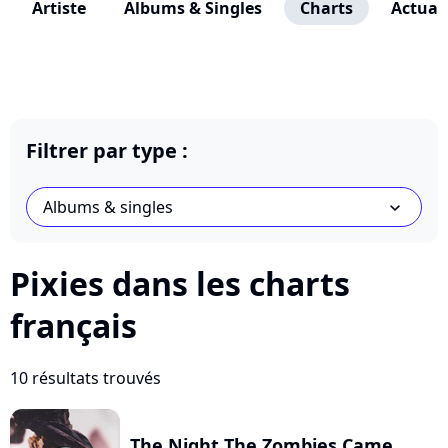
Artiste
Albums & Singles
Charts
Actuali
Filtrer par type :
Albums & singles
chevron_bot
Pixies dans les charts
français
10 résultats trouvés
The Night The Zombies Came