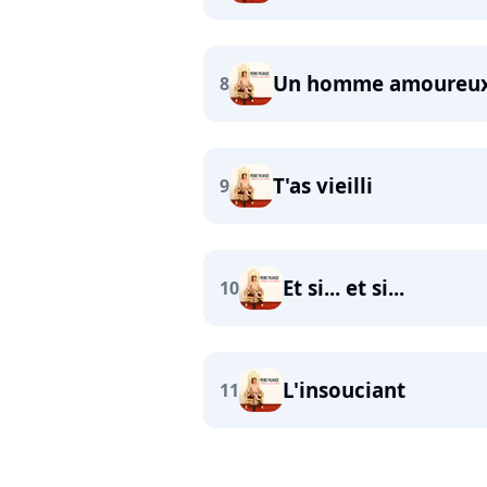
Un homme amoureu
8
T'as vieilli
9
Et si... et si...
10
L'insouciant
11