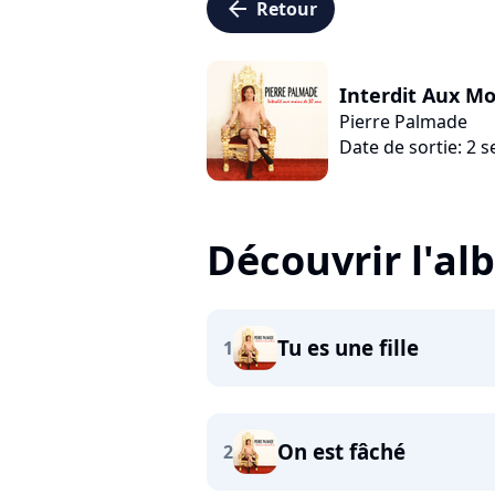
arrow_left
Retour
Interdit Aux Mo
Pierre Palmade
Date de sortie: 2
Découvrir l'a
Tu es une fille
1
On est fâché
2