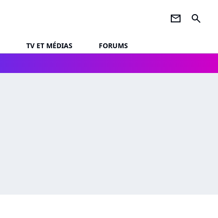
newsletter
search
TV ET MÉDIAS
FORUMS