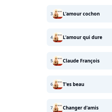
L'amour cochon
3
L'amour qui dure
4
Claude François
5
T'es beau
6
Changer d'amis
7