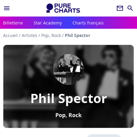
menu
newsletter
search
Billetterie
Star Academy
Charts français
Accueil
/
Artistes
/
Pop, Rock
/
Phil Spector
Phil Spector
Pop, Rock