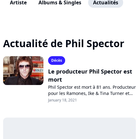
Artiste
Albums & Singles
Actualités
Actualité de Phil Spector
Décès
Le producteur Phil Spector est
mort
Phil Spector est mort à 81 ans. Producteur
pour les Ramones, Ike & Tina Turner et
surtout "Let It Be" des Beatles et créateur
January 18, 2021
du "mur du son", il était...