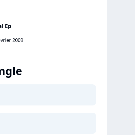
l Ep
évrier 2009
ingle