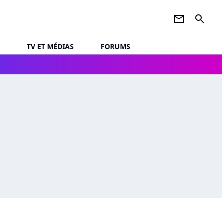
newsletter
search
TV ET MÉDIAS
FORUMS