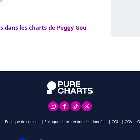
ts dans les charts de Peggy Gou
|
Politique de cookies
|
Politique de protection des données
|
CGU
|
CGV
|
G