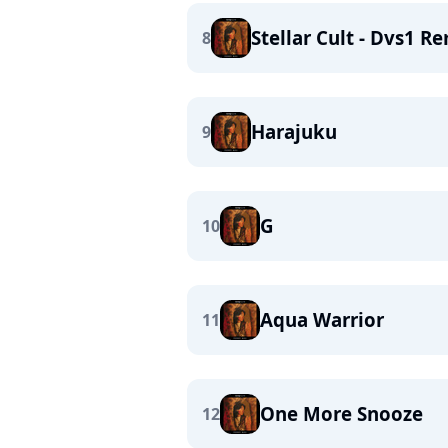
Stellar Cult - Dvs1 R
8
Harajuku
9
G
10
Aqua Warrior
11
One More Snooze
12