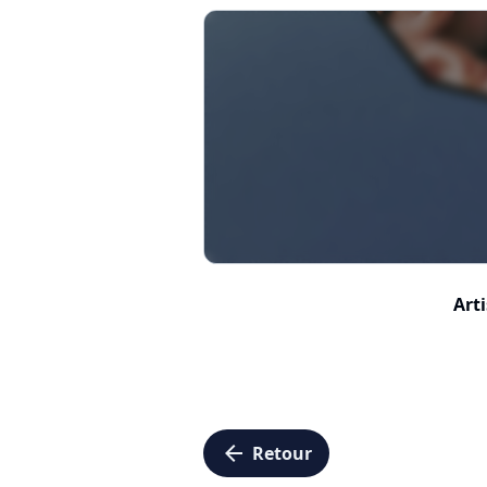
Arti
arrow_left
Retour