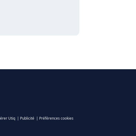
érer Utiq
|
Publicité
|
Préférences cookies