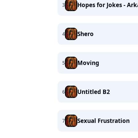
Hopes for Jokes - Ar
3
Shero
4
Moving
5
Untitled B2
6
Sexual Frustration
7