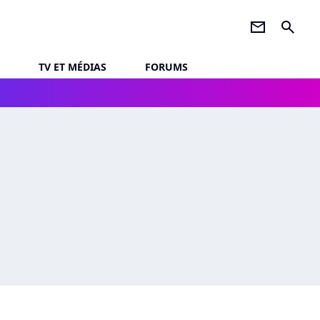
newsletter
search
TV ET MÉDIAS
FORUMS