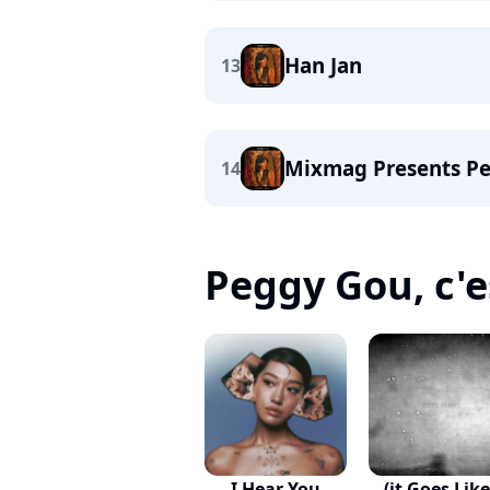
Han Jan
13
Mixmag Presents P
14
Peggy Gou, c'es
I Hear You
(it Goes Like