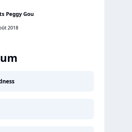
ts Peggy Gou
août 2018
lbum
dness