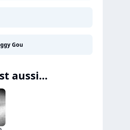
eggy Gou
t aussi...
)