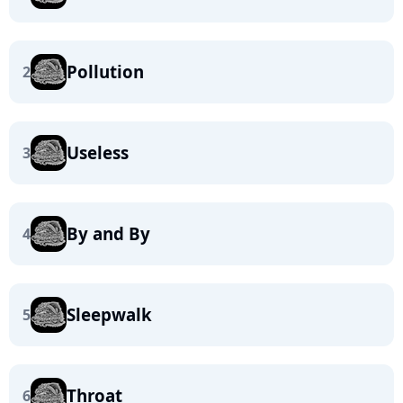
Pollution
2
Useless
3
By and By
4
Sleepwalk
5
Throat
6