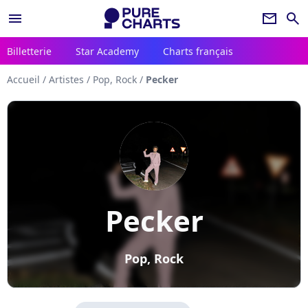
menu
newsletter
search
Billetterie
Star Academy
Charts français
Accueil
/
Artistes
/
Pop, Rock
/
Pecker
Pecker
Pop, Rock