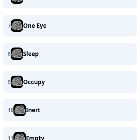
One Eye
7
Sleep
8
Occupy
9
Inert
10
Empty
11