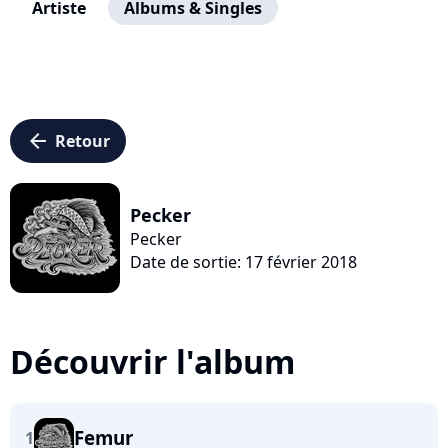
Artiste
Albums & Singles
arrow_left
Retour
Pecker
Pecker
Date de sortie: 17 février 2018
Découvrir l'album
Femur
1