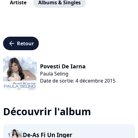
Artiste
Albums & Singles
arrow_left
Retour
Povesti De Iarna
Paula Seling
Date de sortie: 4 décembre 2015
Découvrir l'album
De-As Fi Un Inger
1