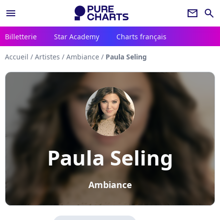
menu
newsletter
search
Billetterie
Star Academy
Charts français
Accueil
/
Artistes
/
Ambiance
/
Paula Seling
Paula Seling
Ambiance