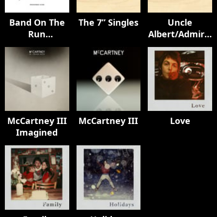
Band On The
The 7” Singles
Uncle
Run
Albert/Admiral
(Underdubbed
Halsey / Too
Mixes)
Many People
(Mono /
Remastered
2022)
McCartney III
McCartney III
Love
Imagined