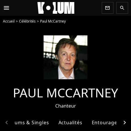
menu
newsletter
search
Accueil
Célébrités
Paul McCartney
PAUL MCCARTNEY
Chanteur
chevron_left
chevron_right
Albums & Singles
Actualités
Entourage
F