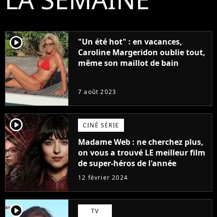
player2
"Un été hot" : en vacances,
Caroline Margeridon oublie tout,
même son maillot de bain
7 août 2023
player2
CINÉ SÉRIE
Madame Web : ne cherchez plus,
on vous a trouvé LE meilleur film
de super-héros de l'année
12 février 2024
player2
TV