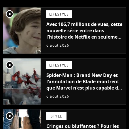
player2
LIFESTYLE
Avec 106,7 millions de vues, cette
nouvelle série entre dans
l'histoire de Netflix en seulement
48 jours
6 août 2026
player2
LIFESTYLE
Spider-Man : Brand New Day et
l'annulation de Blade montrent
que Marvel n'est plus capable de
faire quoi que ce soit de simple
6 août 2026
player2
STYLE
Cringes ou bluffantes ? Pour les