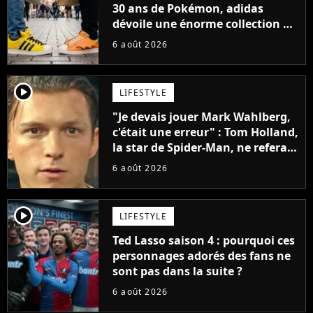
30 ans de Pokémon, adidas
dévoile une énorme collection de
sneakers et je ne sais pas quoi en
6 août 2026
penser
player2
LIFESTYLE
"Je devais jouer Mark Wahlberg,
c'était une erreur" : Tom Holland,
la star de Spider-Man, ne referait
pas ce blockbuster
6 août 2026
player2
LIFESTYLE
Ted Lasso saison 4 : pourquoi ces
personnages adorés des fans ne
sont pas dans la suite ?
6 août 2026