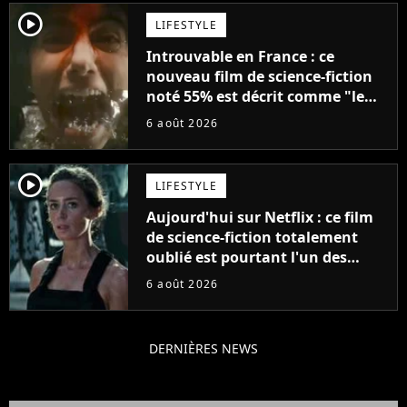
player2
LIFESTYLE
Introuvable en France : ce
nouveau film de science-fiction
noté 55% est décrit comme "le
plus stupide de l'année"
6 août 2026
player2
LIFESTYLE
Aujourd'hui sur Netflix : ce film
de science-fiction totalement
oublié est pourtant l'un des
meilleurs des années 2010
6 août 2026
DERNIÈRES NEWS