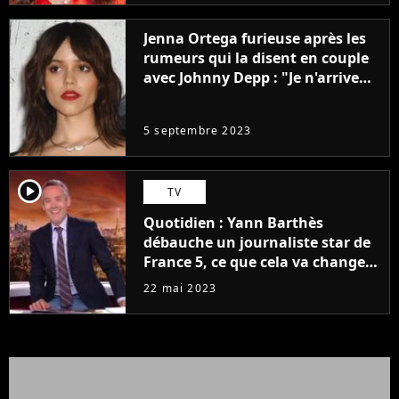
Jenna Ortega furieuse après les
rumeurs qui la disent en couple
avec Johnny Depp : "Je n'arrive
même pas..."
5 septembre 2023
player2
TV
Quotidien : Yann Barthès
débauche un journaliste star de
France 5, ce que cela va changer
à la rentrée
22 mai 2023