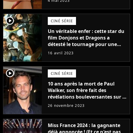
4 mai 2023
player2
CINÉ SÉRIE
Un véritable enfer : cette star du
film Donjons et Dragons a
détesté le tournage pour une
raison très spéciale
16 avril 2023
player2
CINÉ SÉRIE
10 ans après la mort de Paul
Walker, son frère fait des
révélations bouleversantes sur la
réaction des acteurs de Fast and
26 novembre 2023
Furious
Miss France 2024 : la gagnante
déjà annoncée ! (Et ce n'est pas