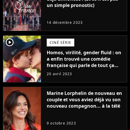
un simple pronostic)
14 décembre 2023
player2
CINÉ SÉRIE
Homos, virilité, gender fluid : on
a enfin trouvé une comédie
française qui parle de tout ça
sans être super ringarde
20 avril 2023
Marine Lorphelin de nouveau en
couple et vous aviez déjà vu son
nouveau compagnon... à la télé
9 octobre 2023