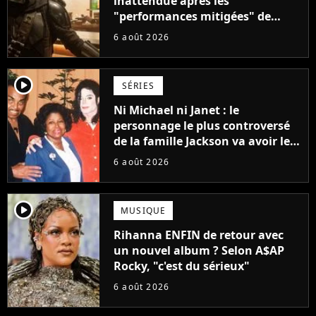
inattendue après les
"performances mitigées" de
Vaiana et The Mandalorian &
6 août 2026
Grogu au box-office
player2
SÉRIES
Ni Michael ni Janet : le
personnage le plus controversé
de la famille Jackson va avoir le
droit à sa propre série
6 août 2026
player2
MUSIQUE
Rihanna ENFIN de retour avec
un nouvel album ? Selon A$AP
Rocky, "c'est du sérieux"
6 août 2026