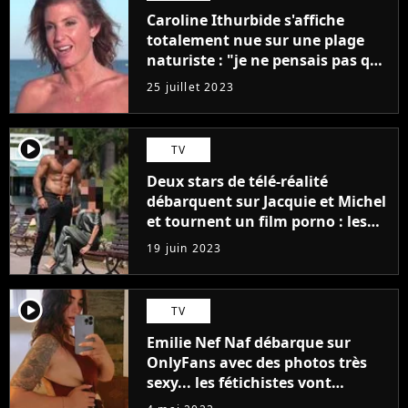
Caroline Ithurbide s'affiche
totalement nue sur une plage
naturiste : "je ne pensais pas que
j'arriverais à le faire..."
25 juillet 2023
player2
TV
Deux stars de télé-réalité
débarquent sur Jacquie et Michel
et tournent un film porno : les
premières images du tournage
19 juin 2023
(exclu)
player2
TV
Emilie Nef Naf débarque sur
OnlyFans avec des photos très
sexy... les fétichistes vont
prendre leur pied !