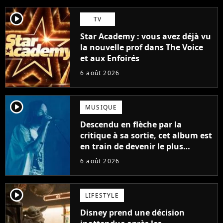
player2
TV
Star Academy : vous avez déjà vu
la nouvelle prof dans The Voice
et aux Enfoirés
6 août 2026
player2
MUSIQUE
Descendu en flèche par la
critique à sa sortie, cet album est
en train de devenir le plus
populaire de son auteur
6 août 2026
player2
LIFESTYLE
Disney prend une décision