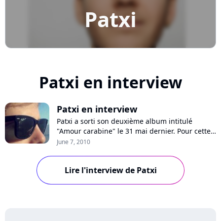
Patxi
Patxi en interview
Patxi en interview
Patxi a sorti son deuxième album intitulé
"Amour carabine" le 31 mai dernier. Pour cette
occasion, il a accepté de répondre à nos
June 7, 2010
questions pour plus de détails sur ce nouveau
projet. Nous avons donc rencontré ce jeune
Lire l'interview de Patxi
homme de 28 ans, très sympathique, simple et
réservé. A première vue et à première écout...