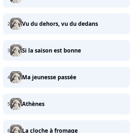
Vu du dehors, vu du dedans
2
Si la saison est bonne
3
Ma jeunesse passée
4
Athènes
5
La cloche à fromage
6