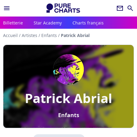
menu
newsletter
search
Billetterie
Star Academy
Charts français
Accueil
/
Artistes
/
Enfants
/
Patrick Abrial
Patrick Abrial
Enfants