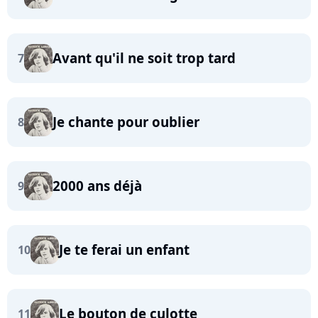
Avant qu'il ne soit trop tard
7
Je chante pour oublier
8
2000 ans déjà
9
Je te ferai un enfant
10
Le bouton de culotte
11