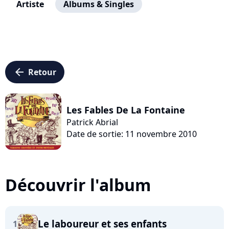
Artiste
Albums & Singles
arrow_left
Retour
Les Fables De La Fontaine
Patrick Abrial
Date de sortie: 11 novembre 2010
Découvrir l'album
Le laboureur et ses enfants
1