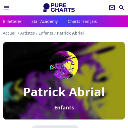
menu
newsletter
search
Billetterie
Star Academy
Charts français
Accueil
/
Artistes
/
Enfants
/
Patrick Abrial
Patrick Abrial
Enfants