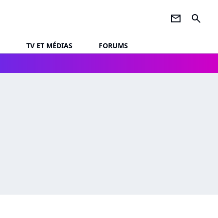
newsletter
search
TV ET MÉDIAS
FORUMS