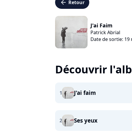
arrow_left
Retour
J'ai Faim
Patrick Abrial
Date de sortie: 1
Découvrir l'a
J'ai faim
1
Ses yeux
2