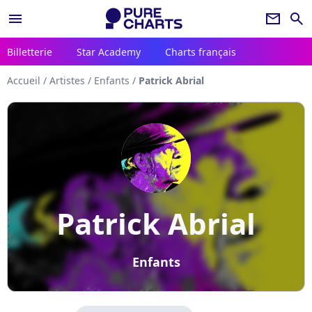
menu
newsletter
search
Billetterie
Star Academy
Charts français
Accueil
/
Artistes
/
Enfants
/
Patrick Abrial
Patrick Abrial
Enfants