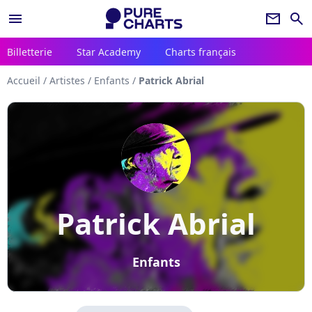
menu
newsletter
search
Billetterie
Star Academy
Charts français
Accueil
/
Artistes
/
Enfants
/
Patrick Abrial
Patrick Abrial
Enfants