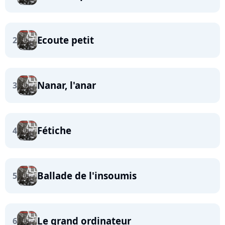
Ecoute petit
2
Nanar, l'anar
3
Fétiche
4
Ballade de l'insoumis
5
Le grand ordinateur
6