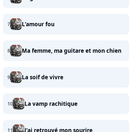
L'amour fou
7
Ma femme, ma guitare et mon chien
8
La soif de vivre
9
La vamp rachitique
10
J'ai retrouvé mon sourire
11