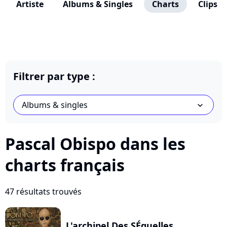
Artiste
Albums & Singles
Charts
Clips
Filtrer par type :
Albums & singles
chevron_bot
Pascal Obispo dans les
charts français
47 résultats trouvés
L'archipel Des SÉquelles