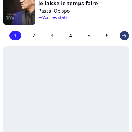
Je laisse le temps faire
Pascal Obispo
Voir les stats
timeline
1
2
3
4
5
6
arrow_right