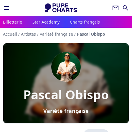
menu
newsletter
search
Billetterie
Star Academy
Charts français
Accueil
/
Artistes
/
Variété française
/
Pascal Obispo
Pascal Obispo
Variété française