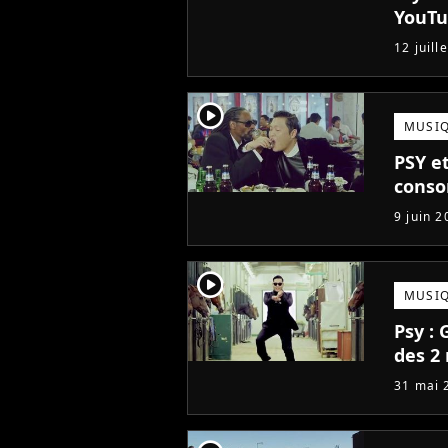
YouT
12 juill
player2
MUSI
PSY et
conso
9 juin 2
player2
MUSI
Psy :
des 2
31 mai 