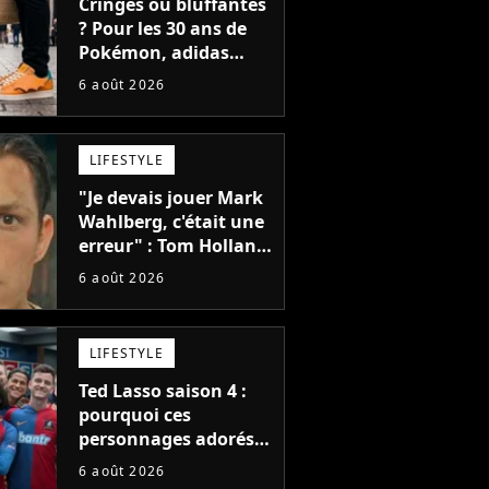
Cringes ou bluffantes
? Pour les 30 ans de
Pokémon, adidas
dévoile une énorme
6 août 2026
collection de sneakers
et je ne sais pas quoi
en penser
LIFESTYLE
"Je devais jouer Mark
Wahlberg, c'était une
erreur" : Tom Holland,
la star de Spider-Man,
6 août 2026
ne referait pas ce
blockbuster
LIFESTYLE
Ted Lasso saison 4 :
pourquoi ces
personnages adorés
des fans ne sont pas
6 août 2026
dans la suite ?