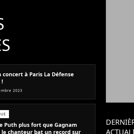
S
ÉS
n concert à Paris La Défense
 !
embre 2023
QUE
DERNIÈ
ie Puth plus fort que Gagnam
ACTUAL
: le chanteur bat un record sur