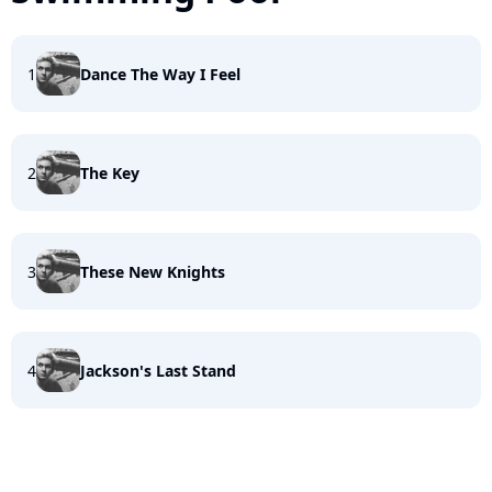
1
Dance The Way I Feel
2
The Key
3
These New Knights
4
Jackson's Last Stand