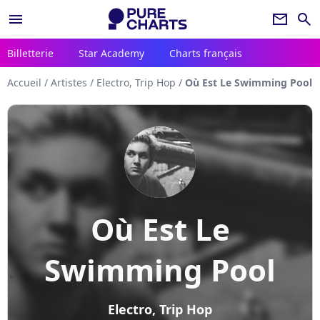
menu
newsletter
search
Billetterie
Star Academy
Charts français
Accueil
/
Artistes
/
Electro, Trip Hop
/
Où Est Le Swimming Pool
Où Est Le
Swimming Pool
Electro, Trip Hop