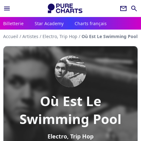
menu
newsletter
search
Billetterie
Star Academy
Charts français
Accueil
/
Artistes
/
Electro, Trip Hop
/
Où Est Le Swimming Pool
Où Est Le
Swimming Pool
Electro, Trip Hop