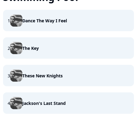
1
Dance The Way I Feel
2
The Key
3
These New Knights
4
Jackson's Last Stand