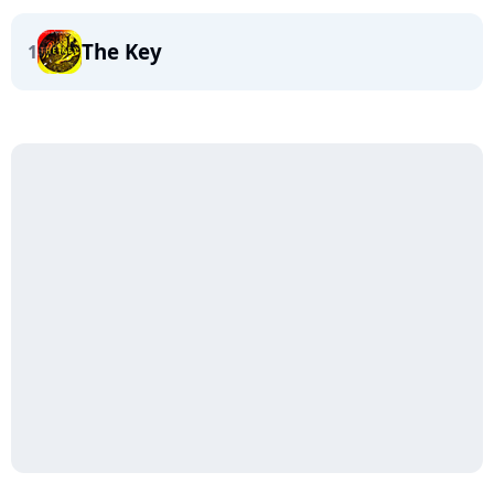
The Key
1