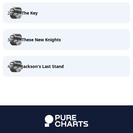
2
The Key
3
These New Knights
4
Jackson's Last Stand