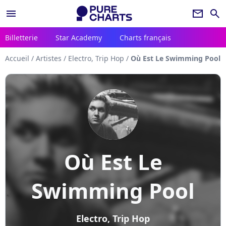
menu
newsletter
search
Billetterie
Star Academy
Charts français
Accueil
/
Artistes
/
Electro, Trip Hop
/
Où Est Le Swimming Pool
Où Est Le
Swimming Pool
Electro, Trip Hop