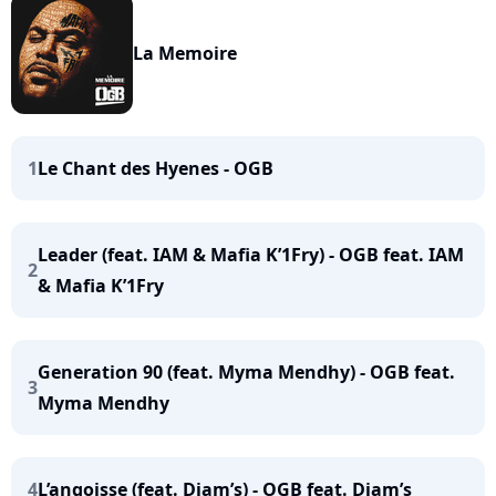
La Memoire
1
Le Chant des Hyenes - OGB
Leader (feat. IAM & Mafia K’1Fry) - OGB feat. IAM
2
& Mafia K’1Fry
Generation 90 (feat. Myma Mendhy) - OGB feat.
3
Myma Mendhy
4
L’angoisse (feat. Diam’s) - OGB feat. Diam’s