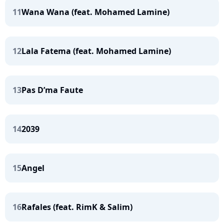
11
Wana Wana (feat. Mohamed Lamine)
12
Lala Fatema (feat. Mohamed Lamine)
13
Pas D’ma Faute
14
2039
15
Angel
16
Rafales (feat. RimK & Salim)