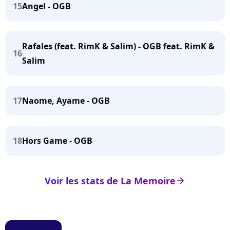
15
Angel - OGB
Rafales (feat. RimK & Salim) - OGB feat. RimK &
16
Salim
17
Naome, Ayame - OGB
18
Hors Game - OGB
Voir les stats de La Memoire
arrow_right