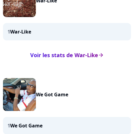
War-Like
1
War-Like
Voir les stats de War-Like
arrow_right
We Got Game
1
We Got Game