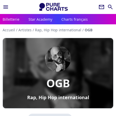
menu
newsletter
search
Billetterie
Star Academy
Charts français
Accueil
/
Artistes
/
Rap, Hip Hop international
/
OGB
OGB
Rap, Hip Hop international