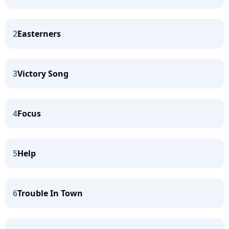
2
Easterners
3
Victory Song
4
Focus
5
Help
6
Trouble In Town