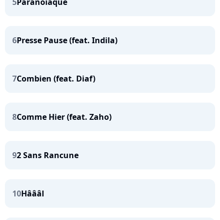
5
Paranoïaque
6
Presse Pause (feat. Indila)
7
Combien (feat. Diaf)
8
Comme Hier (feat. Zaho)
9
2 Sans Rancune
10
Hâââl