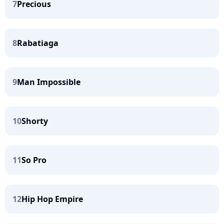
7
Precious
8
Rabatiaga
9
Man Impossible
10
Shorty
11
So Pro
12
Hip Hop Empire