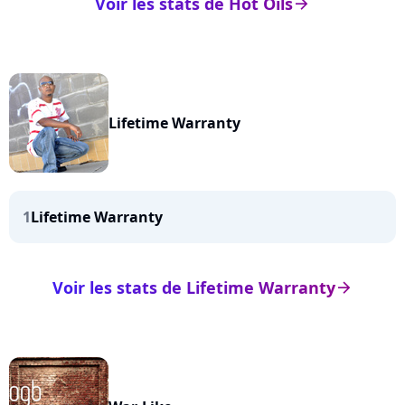
Voir les stats de Hot Oils
arrow_right
Lifetime Warranty
1
Lifetime Warranty
Voir les stats de Lifetime Warranty
arrow_right