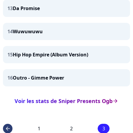
13
Da Promise
14
Wuwuwuwu
15
Hip Hop Empire (Album Version)
16
Outro - Gimme Power
Voir les stats de Sniper Presents Ogb
arrow_right
1
2
3
arrow_left