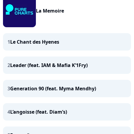
La Memoire
1
Le Chant des Hyenes
2
Leader (feat. IAM & Mafia K’1Fry)
3
Generation 90 (feat. Myma Mendhy)
4
L’angoisse (feat. Diam’s)