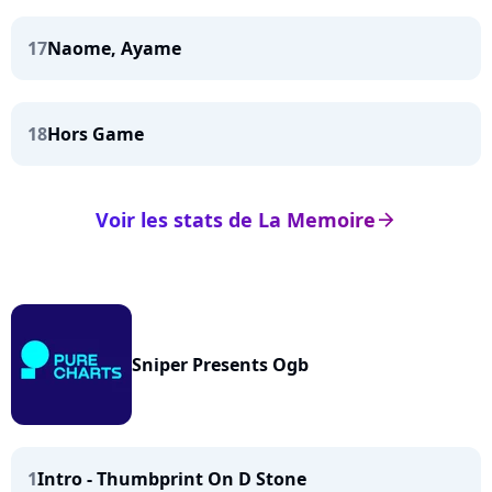
17
Naome, Ayame
18
Hors Game
Voir les stats de La Memoire
arrow_right
Sniper Presents Ogb
1
Intro - Thumbprint On D Stone