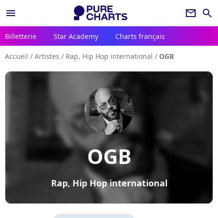
menu
newsletter
search
Billetterie
Star Academy
Charts français
Accueil
/
Artistes
/
Rap, Hip Hop international
/
OGB
OGB
Rap, Hip Hop international