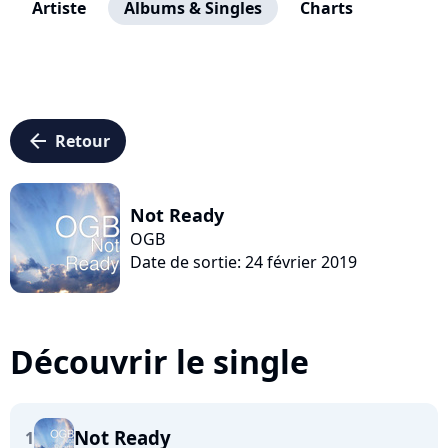
Artiste
Albums & Singles
Charts
arrow_left
Retour
Not Ready
OGB
Date de sortie: 24 février 2019
Découvrir le single
Not Ready
1