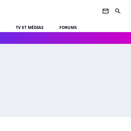
newsletter
search
TV ET MÉDIAS
FORUMS