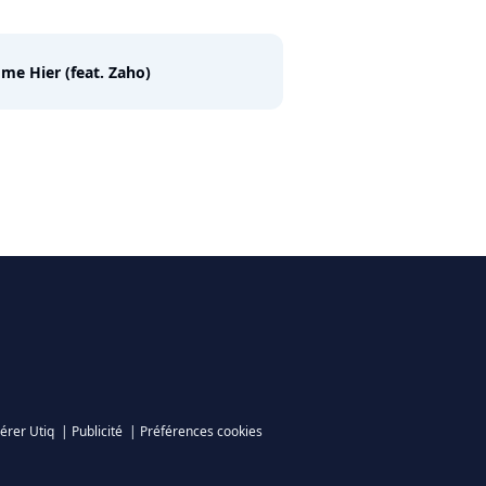
e Hier (feat. Zaho)
érer Utiq
|
Publicité
|
Préférences cookies