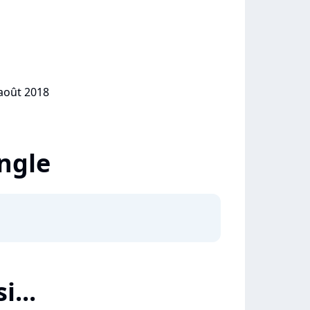
 août 2018
ingle
i...