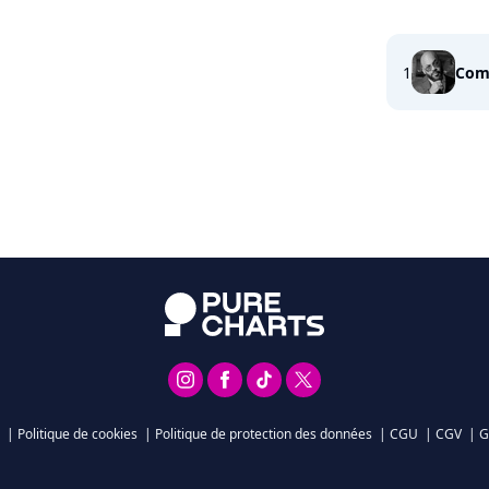
1
Comm
|
Politique de cookies
|
Politique de protection des données
|
CGU
|
CGV
|
G