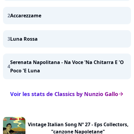
2
Accarezzame
3
Luna Rossa
Serenata Napolitana - Na Voce 'Na Chitarra E 'O
4
Poco 'E Luna
Voir les stats de Classics by Nunzio Gallo
arrow_right
Vintage Italian Song Nº 27 - Eps Collectors,
"canzone Napoletane"