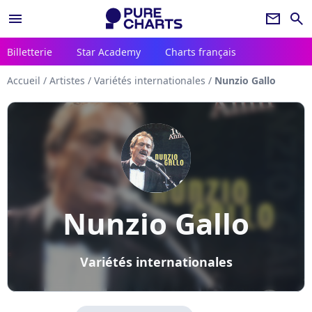
menu
newsletter
search
Billetterie
Star Academy
Charts français
Accueil
/
Artistes
/
Variétés internationales
/
Nunzio Gallo
Nunzio Gallo
Variétés internationales