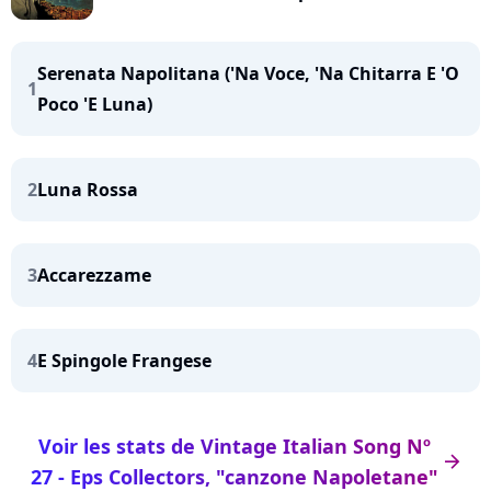
Serenata Napolitana ('Na Voce, 'Na Chitarra E 'O
1
Poco 'E Luna)
2
Luna Rossa
3
Accarezzame
4
E Spingole Frangese
Voir les stats de Vintage Italian Song Nº
arrow_right
27 - Eps Collectors, "canzone Napoletane"