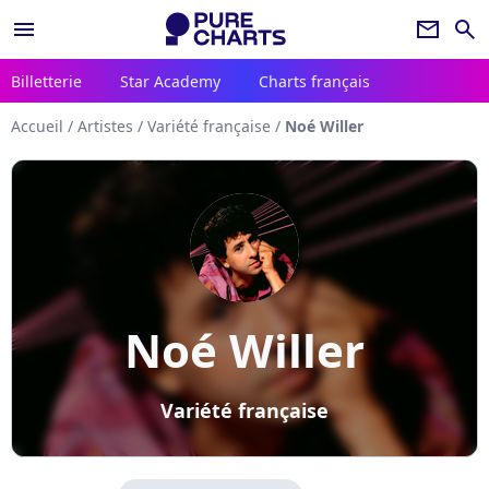
menu
newsletter
search
Billetterie
Star Academy
Charts français
Accueil
/
Artistes
/
Variété française
/
Noé Willer
Noé Willer
Variété française