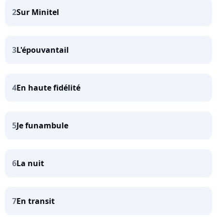
2
Sur Minitel
3
L'épouvantail
4
En haute fidélité
5
Je funambule
6
La nuit
7
En transit