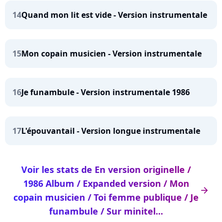
14
Quand mon lit est vide - Version instrumentale
15
Mon copain musicien - Version instrumentale
16
Je funambule - Version instrumentale 1986
17
L'épouvantail - Version longue instrumentale
Voir les stats de En version originelle /
1986 Album / Expanded version / Mon
arrow_right
copain musicien / Toi femme publique / Je
funambule / Sur minitel...