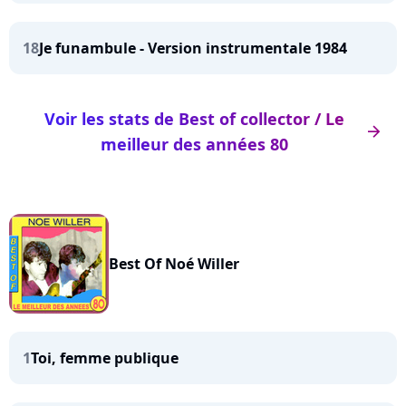
18
Je funambule - Version instrumentale 1984
Voir les stats de Best of collector / Le
arrow_right
meilleur des années 80
Best Of Noé Willer
1
Toi, femme publique