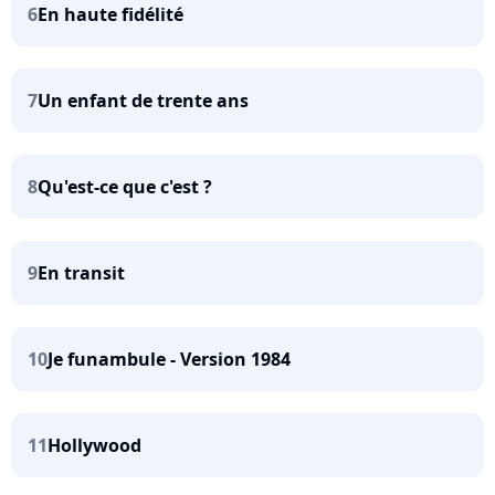
6
En haute fidélité
7
Un enfant de trente ans
8
Qu'est-ce que c'est ?
9
En transit
10
Je funambule - Version 1984
11
Hollywood