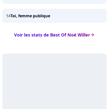
14
Toi, femme publique
Voir les stats de Best Of Noé Willer
arrow_right