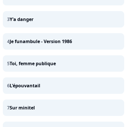
3
Y'a danger
4
Je funambule - Version 1986
5
Toi, femme publique
6
L'épouvantail
7
Sur minitel