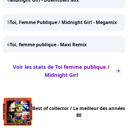
4
Midnight Girl - Downtown Mix
5
Toi, Femme Publique / Midnight Girl - Megamix
6
Toi, femme publique - Maxi Remix
Voir les stats de Toi femme publique /
arrow_right
Midnight Girl
Best of collector / Le meilleur des années
80