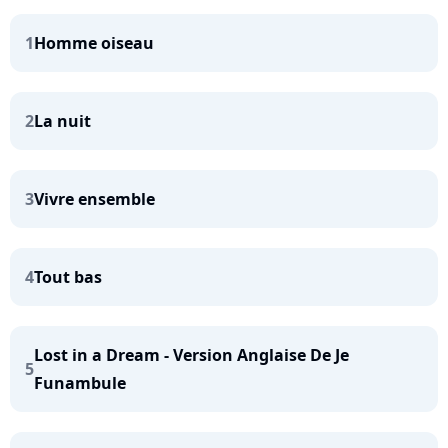
1
Homme oiseau
2
La nuit
3
Vivre ensemble
4
Tout bas
Lost in a Dream - Version Anglaise De Je
5
Funambule