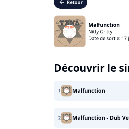
arrow_left
Retour
Malfunction
Nitty Gritty
Date de sortie: 17 
Découvrir le s
Malfunction
1
Malfunction - Dub Ve
2