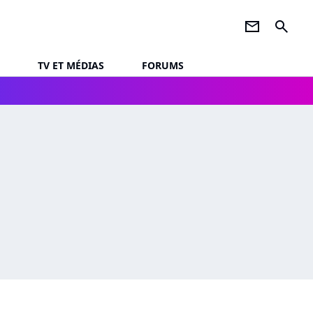
newsletter
search
TV ET MÉDIAS
FORUMS