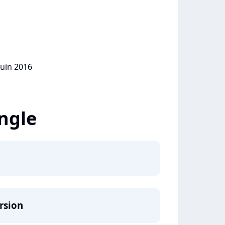
juin 2016
ingle
rsion