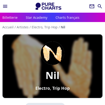
menu
newsletter
search
Billetterie
Star Academy
Charts français
Accueil
/
Artistes
/
Electro, Trip Hop
/
Nil
Nil
Electro, Trip Hop