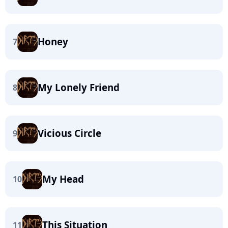
Honey
7
My Lonely Friend
8
Vicious Circle
9
My Head
10
This Situation
11