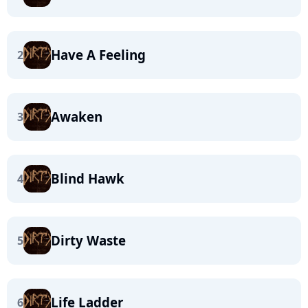
Have A Feeling
2
Awaken
3
Blind Hawk
4
Dirty Waste
5
Life Ladder
6