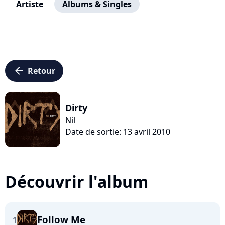
Artiste
Albums & Singles
arrow_left
Retour
Dirty
Nil
Date de sortie: 13 avril 2010
Découvrir l'album
Follow Me
1