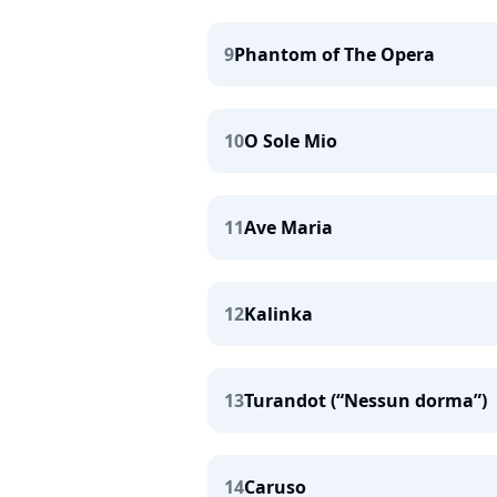
9
Phantom of The Opera
10
O Sole Mio
11
Ave Maria
12
Kalinka
13
Turandot (“Nessun dorma”)
14
Caruso