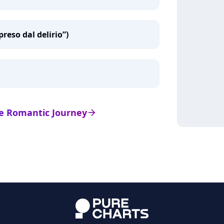
preso dal delirio”)
 de Romantic Journey
arrow_right