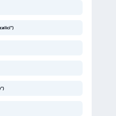
calici”)
”)