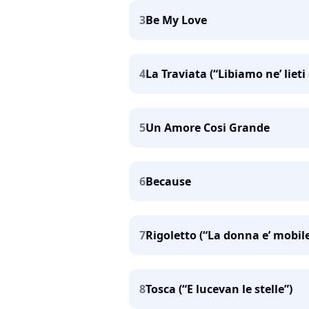
3
Be My Love
4
La Traviata (“Libiamo ne’ lieti 
5
Un Amore Cosi Grande
6
Because
7
Rigoletto (“La donna e’ mobile
8
Tosca (“E lucevan le stelle”)