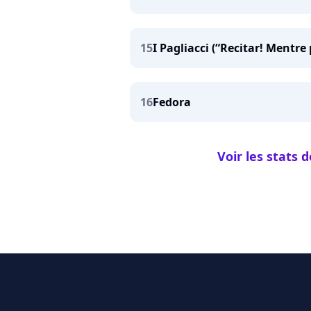
15
I Pagliacci (“Recitar! Mentre 
16
Fedora
Voir les stats