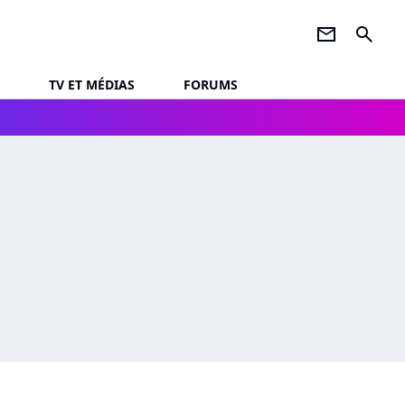
newsletter
search
TV ET MÉDIAS
FORUMS