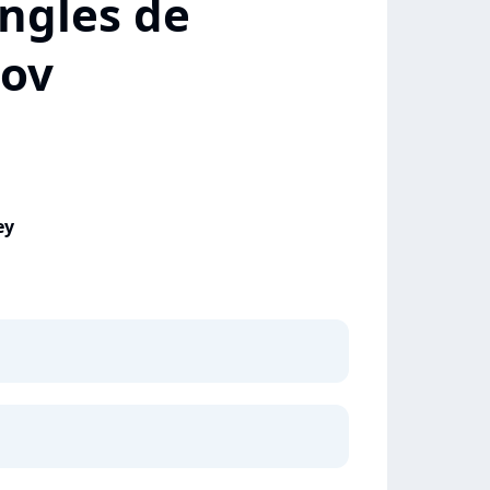
ngles de
kov
ey