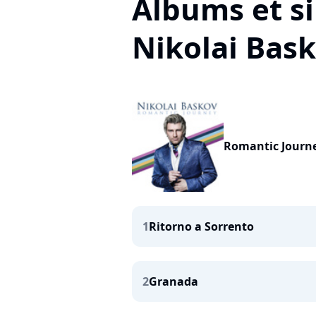
Albums et si
Nikolai Bas
Romantic Journ
1
Ritorno a Sorrento
2
Granada