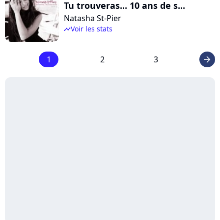
Tu trouveras... 10 ans de s...
Natasha St-Pier
Voir les stats
timeline
1
2
3
arrow_right