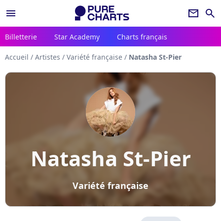
menu
newsletter
search
Billetterie
Star Academy
Charts français
Accueil
/
Artistes
/
Variété française
/
Natasha St-Pier
Natasha St-Pier
Variété française