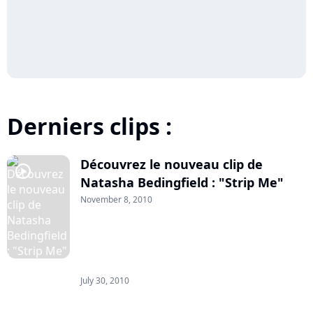
Derniers clips :
Découvrez le nouveau clip de
player2
Natasha Bedingfield : "Strip Me"
November 8, 2010
July 30, 2010
player2