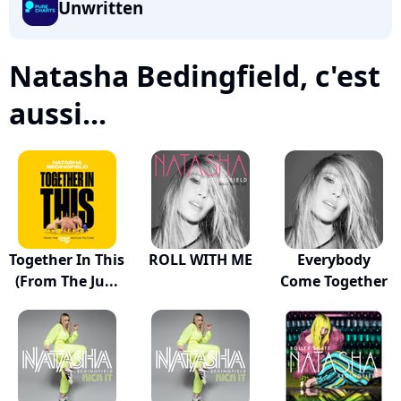
Unwritten
Natasha Bedingfield, c'est
aussi...
Together In This
ROLL WITH ME
Everybody
(From The Ju...
Come Together