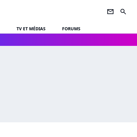
newsletter
search
TV ET MÉDIAS
FORUMS