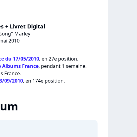
s + Livret Digital
 Gong" Marley
 mai 2010
e du 17/05/2010
, en 27e position.
p Albums France
, pendant 1 semaine.
ms France.
13/09/2010
, en 174e position.
lbum