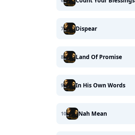
Count Your Blessings
6
Dispear
7
Land Of Promise
8
In His Own Words
9
Nah Mean
10