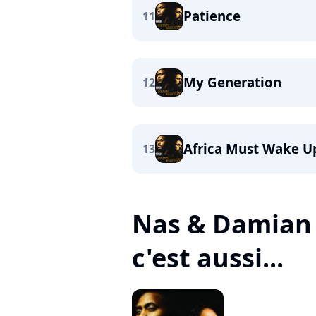
Patience
11
My Generation
12
Africa Must Wake U
13
Nas & Damian "
c'est aussi...