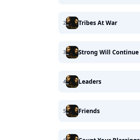
Tribes At War
2
Strong Will Continue
3
Leaders
4
Friends
5