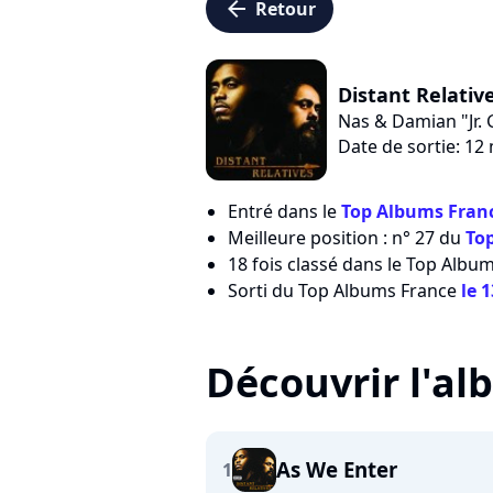
arrow_left
Retour
Distant Relative
Nas & Damian "Jr.
Date de sortie: 12
Entré dans le
Top Albums Franc
Meilleure position : n° 27 du
To
18 fois classé dans le Top Albu
Sorti du Top Albums France
le 
Découvrir l'a
As We Enter
1