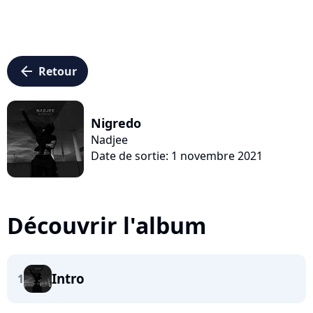
arrow_left
Retour
Nigredo
Nadjee
Date de sortie: 1 novembre 2021
Découvrir l'album
Intro
1