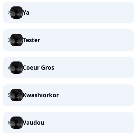
Ya
2
Tester
3
Coeur Gros
4
Kwashiorkor
5
Vaudou
6