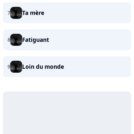
Ta mère
7
Fatiguant
8
Loin du monde
9