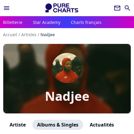
menu
newsletter
search
Billetterie
Star Academy
Charts français
Accueil
/
Artistes
/
Nadjee
Nadjee
Artiste
Albums & Singles
Actualités