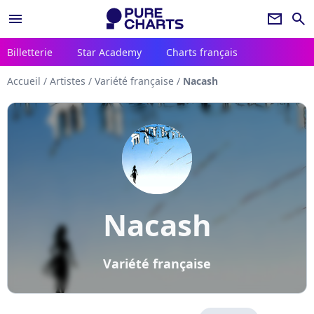
menu
newsletter
search
Billetterie
Star Academy
Charts français
Accueil
/
Artistes
/
Variété française
/
Nacash
Nacash
Variété française