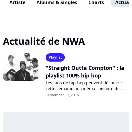
Artiste
Albums & Singles
Charts
Actuali
Actualité de NWA
Playlist
"Straight Outta Compton" : la
playlist 100% hip-hop
Les fans de hip-hop peuvent découvrir
cette semaine au cinéma l'histoire de
N.W.A., le groupe de rap le plus influent
September 17, 2015
des années 80. A l'occasion de cette...