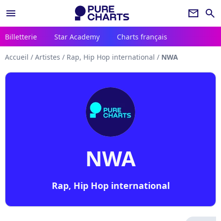
menu
newsletter
search
Billetterie
Star Academy
Charts français
Accueil
/
Artistes
/
Rap, Hip Hop international
/
NWA
NWA
Rap, Hip Hop international