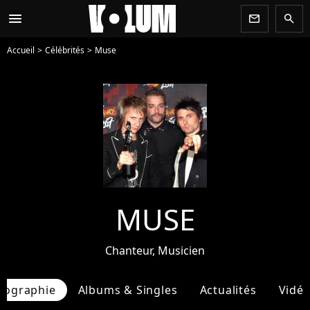
menu
newsletter
search
Accueil
Célébrités
Muse
MUSE
Chanteur, Musicien
iographie
Albums & Singles
Actualités
Vidé