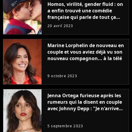
Homos, virilité, gender fluid : on
a enfin trouvé une comédie
française qui parle de tout ça
sans être super ringarde
20 avril 2023
Marine Lorphelin de nouveau en
couple et vous aviez déjà vu son
nouveau compagnon... à la télé
9 octobre 2023
Jenna Ortega furieuse après les
rumeurs qui la disent en couple
avec Johnny Depp : "Je n'arrive
même pas..."
5 septembre 2023