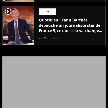
player2
TV
Quotidien : Yann Barthès
débauche un journaliste star de
France 5, ce que cela va changer
à la rentrée
22 mai 2023