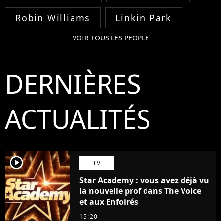
Robin Williams
Linkin Park
VOIR TOUS LES PEOPLE
DERNIÈRES
ACTUALITÉS
player2
TV
Star Academy : vous avez déjà vu
la nouvelle prof dans The Voice
et aux Enfoirés
15:20