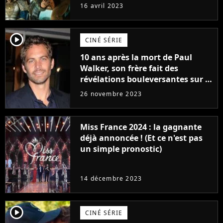
raison très spéciale
16 avril 2023
player2
CINÉ SÉRIE
10 ans après la mort de Paul
Walker, son frère fait des
révélations bouleversantes sur la
réaction des acteurs de Fast and
26 novembre 2023
Furious
Miss France 2024 : la gagnante
déjà annoncée ! (Et ce n'est pas
un simple pronostic)
14 décembre 2023
player2
CINÉ SÉRIE