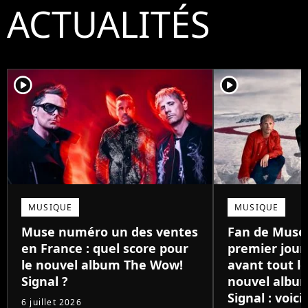
ACTUALITÉS
player2
player2
MUSIQUE
MUSIQUE
Muse numéro un des ventes
Fan de Muse 
en France : quel score pour
premier jour,
le nouvel album The Wow!
avant tout l
Signal ?
nouvel albu
Signal : voic
6 juillet 2026