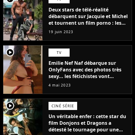
Deux stars de télé-réalité
débarquent sur Jacquie et Michel
et tournent un film porno : les
premières images du tournage
19 juin 2023
(exclu)
player2
TV
Emilie Nef Naf débarque sur
OnlyFans avec des photos très
sexy... les fétichistes vont
prendre leur pied !
4 mai 2023
player2
CINÉ SÉRIE
Un véritable enfer : cette star du
film Donjons et Dragons a
détesté le tournage pour une