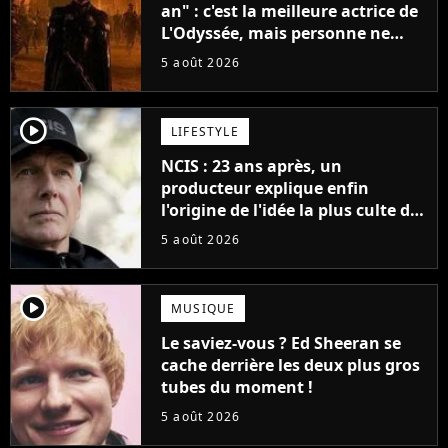
an" : c'est la meilleure actrice de
L'Odyssée, mais personne ne
veut lui donner de rôle au
5 août 2026
cinéma
player2
LIFESTYLE
NCIS : 23 ans après, un
producteur explique enfin
l'origine de l'idée la plus culte de
la série (et on ne parle pas du
5 août 2026
bateau)
player2
MUSIQUE
Le saviez-vous ? Ed Sheeran se
cache derrière les deux plus gros
tubes du moment !
5 août 2026