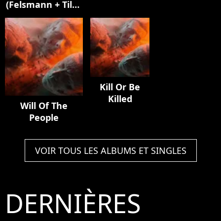
(Felsmann + Tiley
Mylène
Elisa]
Reinterpretation)
Farmer]
Kill Or Be
Killed
Will Of The
People
VOIR TOUS LES ALBUMS ET SINGLES
DERNIÈRES