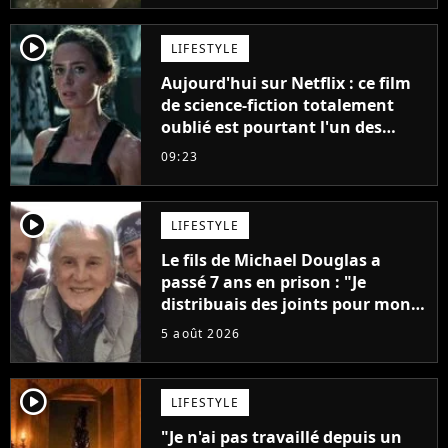
player2
LIFESTYLE
Aujourd'hui sur Netflix : ce film
de science-fiction totalement
oublié est pourtant l'un des
meilleurs des années 2010
09:23
player2
LIFESTYLE
Le fils de Michael Douglas a
passé 7 ans en prison : "Je
distribuais des joints pour mon
père"
5 août 2026
player2
LIFESTYLE
"Je n'ai pas travaillé depuis un