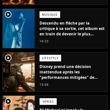
player2
MUSIQUE
Descendu en flèche par la
critique à sa sortie, cet album est
en train de devenir le plus
populaire de son auteur
14:23
player2
LIFESTYLE
Disney prend une décision
inattendue après les
"performances mitigées" de
Vaiana et The Mandalorian &
13:06
Grogu au box-office
player2
SÉRIES