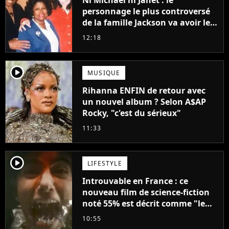
Ni Michael ni Janet : le
personnage le plus controversé
de la famille Jackson va avoir le
droit à sa propre série
12:18
player2
MUSIQUE
Rihanna ENFIN de retour avec
un nouvel album ? Selon A$AP
Rocky, "c'est du sérieux"
11:33
player2
LIFESTYLE
Introuvable en France : ce
nouveau film de science-fiction
noté 55% est décrit comme "le
plus stupide de l'année"
10:55