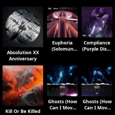
Euphoria
Compliance
(Solomun
(Purple Disco
Absolution XX
Remix)
Machine
Anniversary
Remix)
Ghosts (How
Ghosts (How
Can I Move
Can I Move
Kill Or Be Killed
On) [feat.
On) [feat.