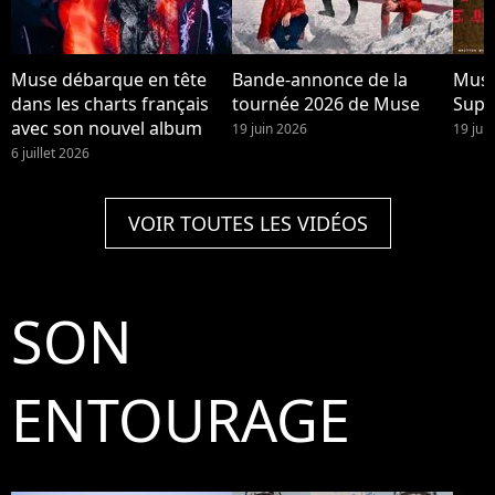
Muse débarque en tête
Bande-annonce de la
Muse
dans les charts français
tournée 2026 de Muse
Supe
avec son nouvel album
19 juin 2026
19 jui
6 juillet 2026
VOIR TOUTES LES VIDÉOS
SON
ENTOURAGE