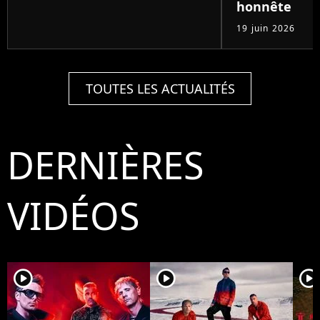
honnête
19 juin 2026
TOUTES LES ACTUALITÉS
DERNIÈRES
VIDÉOS
player2
player2
player2