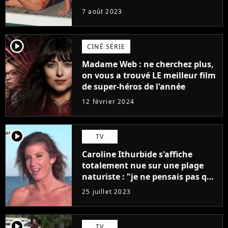
7 août 2023
player2
CINÉ SÉRIE
Madame Web : ne cherchez plus,
on vous a trouvé LE meilleur film
de super-héros de l'année
12 février 2024
player2
TV
Caroline Ithurbide s'affiche
totalement nue sur une plage
naturiste : "je ne pensais pas que
j'arriverais à le faire..."
25 juillet 2023
player2
TV