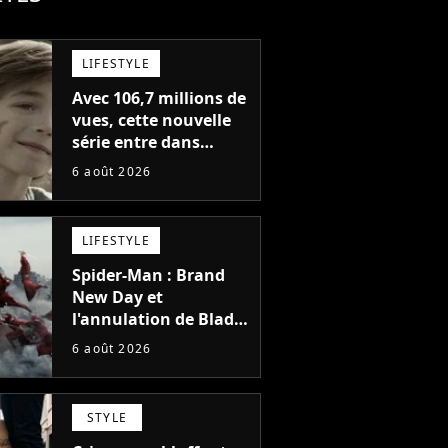
LIFESTYLE
Avec 106,7 millions de
vues, cette nouvelle
série entre dans
l'histoire de Netflix en
6 août 2026
seulement 48 jours
LIFESTYLE
Spider-Man : Brand
New Day et
l'annulation de Blade
montrent que Marvel
6 août 2026
n'est plus capable de
faire quoi que ce soit
de simple
STYLE