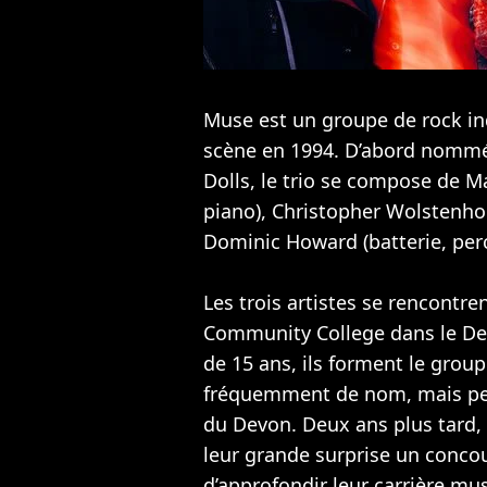
Muse est un groupe de rock i
scène en 1994. D’abord nommé
Dolls, le trio se compose de M
piano), Christopher Wolstenho
Dominic Howard (batterie, per
Les trois artistes se rencontr
Community College dans le De
de 15 ans, ils forment le grou
fréquemment de nom, mais pein
du Devon. Deux ans plus tard,
leur grande surprise un concour
d’approfondir leur carrière musi