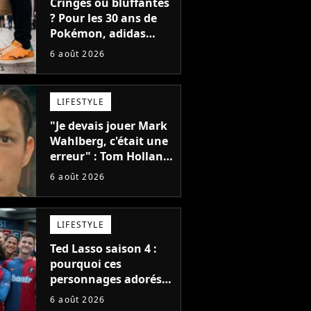
Cringes ou bluffantes
? Pour les 30 ans de
Pokémon, adidas
dévoile une énorme
6 août 2026
collection de sneakers
et je ne sais pas quoi
en penser
LIFESTYLE
"Je devais jouer Mark
Wahlberg, c'était une
erreur" : Tom Holland,
la star de Spider-Man,
6 août 2026
ne referait pas ce
blockbuster
LIFESTYLE
Ted Lasso saison 4 :
pourquoi ces
personnages adorés
des fans ne sont pas
6 août 2026
dans la suite ?