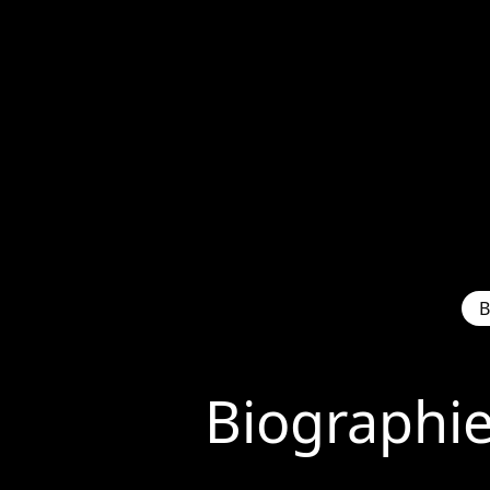
B
Biographi