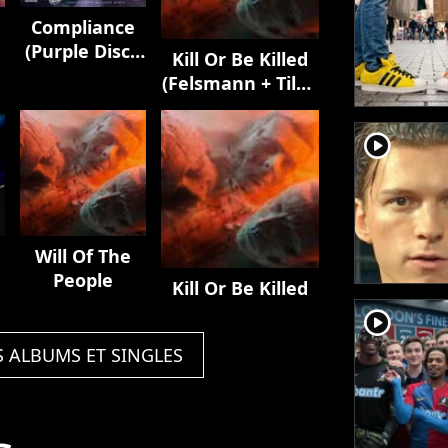
Compliance
(Purple Disco
Kill Or Be Killed
Machine
(Felsmann + Tiley
Remix)
Reinterpretation)
player2
Will Of The
People
Kill Or Be Killed
player2
S ALBUMS ET SINGLES