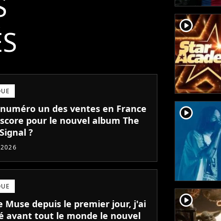
S
player2
ÉS
QUE
numéro un des ventes en France
player2
l score pour le nouvel album The
Signal ?
t 2026
QUE
player2
 Muse depuis le premier jour, j'ai
é avant tout le monde le nouvel