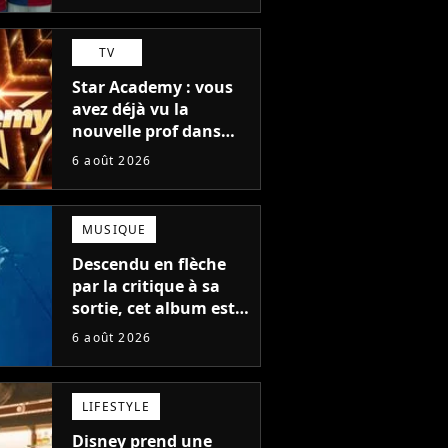
TV
Star Academy : vous
avez déjà vu la
nouvelle prof dans
The Voice et aux
6 août 2026
Enfoirés
MUSIQUE
Descendu en flèche
par la critique à sa
sortie, cet album est
en train de devenir le
6 août 2026
plus populaire de son
auteur
LIFESTYLE
Disney prend une