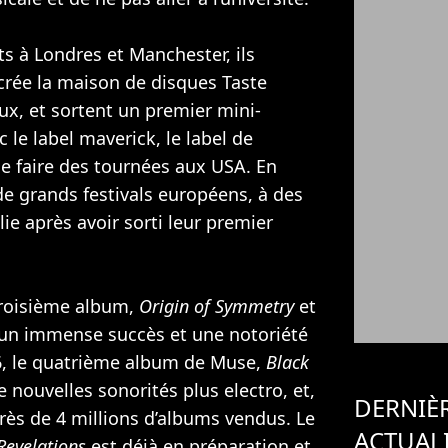
ts à Londres et Manchester, ils
crée la maison de disques Taste
x, et sortent un premier mini-
 le label maverick, le label de
de faire des tournées aux USA. En
 de grands festivals européens, à des
ie après avoir sorti leur premier
troisième album,
Origin of Symmetry
et
 un immense succès et une notoriété
006, le quatrième album de Muse,
Black
 nouvelles sonorités plus electro, et,
DERNIÈ
rès de 4 millions d’albums vendus. Le
ACTUAL
Revelations
est déjà en préparation et