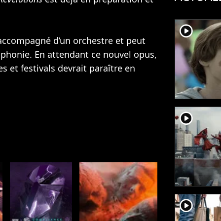
player2
accompagné d’un orchestre et peut
mphonie. En attendant ce nouvel opus,
 et festivals devrait paraître en
player2
player2