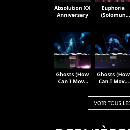
Absolution XX
Euphoria
Anniversary
(Solomun
Remix)
Ghosts (How
Ghosts (How
Can I Move
Can I Move
On) [feat.
On) [feat.
Mylène
Elisa]
Farmer]
VOIR TOUS LE