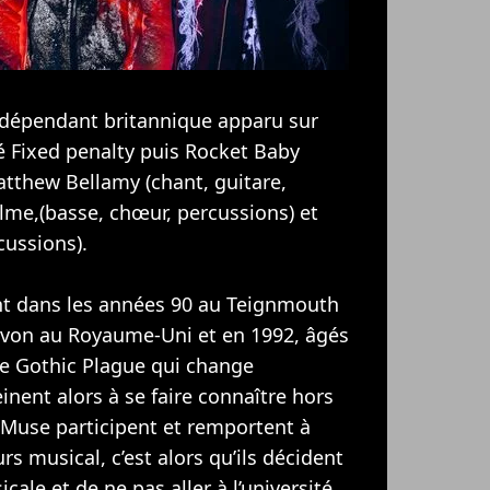
ndépendant britannique apparu sur
 Fixed penalty puis Rocket Baby
atthew Bellamy (chant, guitare,
lme,(basse, chœur, percussions) et
cussions).
ent dans les années 90 au Teignmouth
von au Royaume-Uni et en 1992, âgés
pe Gothic Plague qui change
ent alors à se faire connaître hors
 Muse participent et remportent à
s musical, c’est alors qu’ils décident
cale et de ne pas aller à l’université.